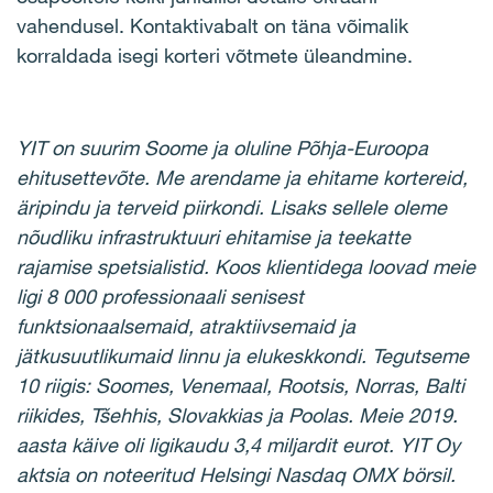
vahendusel. Kontaktivabalt on täna võimalik
korraldada isegi korteri võtmete üleandmine.
YIT on suurim Soome ja oluline Põhja-Euroopa
ehitusettevõte. Me arendame ja ehitame kortereid,
äripindu ja terveid piirkondi. Lisaks sellele oleme
nõudliku infrastruktuuri ehitamise ja teekatte
rajamise spetsialistid. Koos klientidega loovad meie
ligi 8 000 professionaali senisest
funktsionaalsemaid, atraktiivsemaid ja
jätkusuutlikumaid linnu ja elukeskkondi. Tegutseme
10 riigis: Soomes, Venemaal, Rootsis, Norras, Balti
riikides, Tšehhis, Slovakkias ja Poolas. Meie 2019.
aasta käive oli ligikaudu 3,4 miljardit eurot. YIT Oy
aktsia on noteeritud Helsingi Nasdaq OMX börsil.