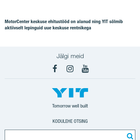
MotorCenter keskuse ehitustööd on alanud ning YIT sõlmib
aktiivselt lepinguid uue keskuse rentnikega
Jälgi meid
Facebook
Instagram
YouTube
Tomorrow well built
KODULEHE OTSING