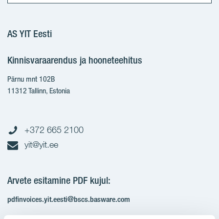
AS YIT Eesti
Kinnisvaraarendus ja hooneteehitus
Pärnu mnt 102B
11312 Tallinn, Estonia
+372 665 2100
yit@yit.ee
Arvete esitamine PDF kujul:
pdfinvoices.yit.eesti@bscs.basware.com