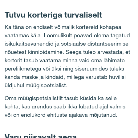
Tutvu korteriga turvaliselt
Ka täna on endiselt võimalik kortereid kohapeal
vaatamas käia. Loomulikult peavad olema tagatud
isikukaitsevahendid ja sotsiaalse distantseerimise
nõuetest kinnipidamine. Seega tuleb arvestada, et
korterit tasub vaatama minna vaid oma lähimate
pereliikmetega või üksi ning siseruumides tuleks
kanda maske ja kindaid, millega varustab huvilisi
üldjuhul müügispetsialist.
Oma müügispetsialistilt tasub küsida ka selle
kohta, kas arendus saab ikka lubatud ajal valmis
või on eriolukord ehituste ajakava mõjutanud.
Varu piisavalt aega