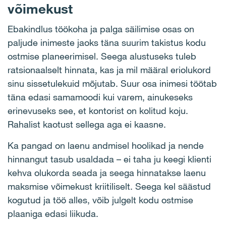
võimekust
Ebakindlus töökoha ja palga säilimise osas on
paljude inimeste jaoks täna suurim takistus kodu
ostmise planeerimisel. Seega alustuseks tuleb
ratsionaalselt hinnata, kas ja mil määral eriolukord
sinu sissetulekuid mõjutab. Suur osa inimesi töötab
täna edasi samamoodi kui varem, ainukeseks
erinevuseks see, et kontorist on kolitud koju.
Rahalist kaotust sellega aga ei kaasne.
Ka pangad on laenu andmisel hoolikad ja nende
hinnangut tasub usaldada – ei taha ju keegi klienti
kehva olukorda seada ja seega hinnatakse laenu
maksmise võimekust kriitiliselt. Seega kel säästud
kogutud ja töö alles, võib julgelt kodu ostmise
plaaniga edasi liikuda.