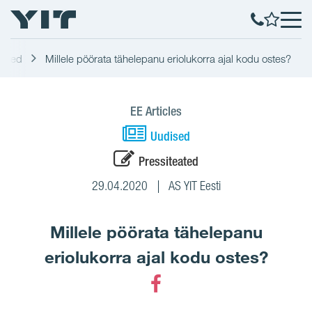
dised
Millele pöörata tähelepanu eriolukorra ajal kodu ostes?
EE Articles
Uudised
Pressiteated
29.04.2020
AS YIT Eesti
Millele pöörata tähelepanu
eriolukorra ajal kodu ostes?
Facebook