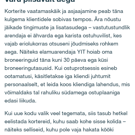
Korterite vaatamaskäik ja asjaajamine peab täna
kulgema klientidele sobivas tempos. Ära nõustu
jäikade tingimuste ja lisatasudega – vastutustundlik
arendaja ei ähvarda ega karista ostuhuvilist, kes
vajab eriolukorras otsuseni jõudmiseks rohkem
aega. Näiteks elamuarendaja YIT hoiab oma
broneeringuid täna kuni 30 päeva ega küsi
broneeringutasusid. Kui ostuprotsessis esineb
ootamatusi, käsitletakse iga kliendi juhtumit
personaalselt, et leida koos kliendiga lahendus, mis
võimaldaks tal rahuliku südamega ostuplaaniga
edasi liikuda.
Kui uue kodu valik veel tegemata, siis tasub hetkel
eelistada kortereid, kuhu saab kohe sisse kolida –
näiteks selliseid, kuhu pole vaja hakata kööki