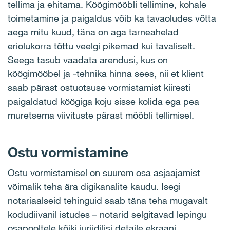
tellima ja ehitama. Köögimööbli tellimine, kohale
toimetamine ja paigaldus võib ka tavaoludes võtta
aega mitu kuud, täna on aga tarneahelad
eriolukorra tõttu veelgi pikemad kui tavaliselt.
Seega tasub vaadata arendusi, kus on
köögimööbel ja -tehnika hinna sees, nii et klient
saab pärast ostuotsuse vormistamist kiiresti
paigaldatud köögiga koju sisse kolida ega pea
muretsema viivituste pärast mööbli tellimisel.
Ostu vormistamine
Ostu vormistamisel on suurem osa asjaajamist
võimalik teha ära digikanalite kaudu. Isegi
notariaalseid tehinguid saab täna teha mugavalt
kodudiivanil istudes – notarid selgitavad lepingu
osapooltele kõiki juriidilisi detaile ekraani