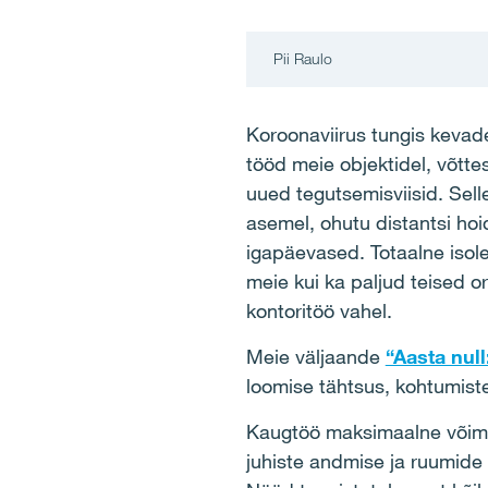
Pii Raulo
Koroonaviirus tungis kevade
tööd meie objektidel, võtte
uued tegutsemisviisid. Sel
asemel, ohutu distantsi hoi
igapäevased. Totaalne isol
meie kui ka paljud teised 
kontoritöö vahel.
Meie väljaande
“Aasta null
loomise tähtsus, kohtumiste
Kaugtöö maksimaalne võimal
juhiste andmise ja ruumide 