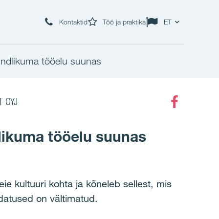
Kontaktid
Töö ja praktika
ET
indlikuma tööelu suunas
T OYJ
Faceboo
likuma tööelu suunas
 kultuuri kohta ja kõneleb sellest, mis
datused on vältimatud.