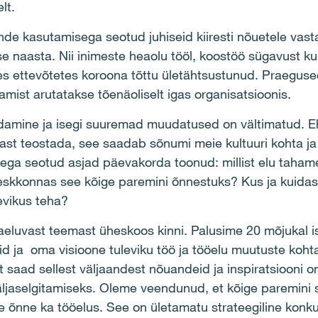
lt.
nde kasutamisega seotud juhiseid kiiresti nõuetele vast
e naasta. Nii inimeste heaolu tööl, koostöö sügavust kui
s ettevõtetes koroona tõttu ületähtsustunud. Praeguse
mist arutatakse tõenäoliselt igas organisatsioonis.
ndamine ja isegi suuremad muudatused on vältimatud. E
ast teostada, see saadab sõnumi meie kultuuri kohta ja 
lega seotud asjad päevakorda toonud: millist elu tahame
 keskkonnas see kõige paremini õnnestuks? Kus ja kuidas
evikus teha?
aeluvast teemast üheskoos kinni. Palusime 20 mõjukal i
id ja oma visioone tuleviku töö ja tööelu muutuste koh
 saad sellest väljaandest nõuandeid ja inspiratsiooni om
väljaselgitamiseks. Oleme veendunud, et kõige paremin
 õnne ka tööelus. See on ületamatu strateegiline konkur