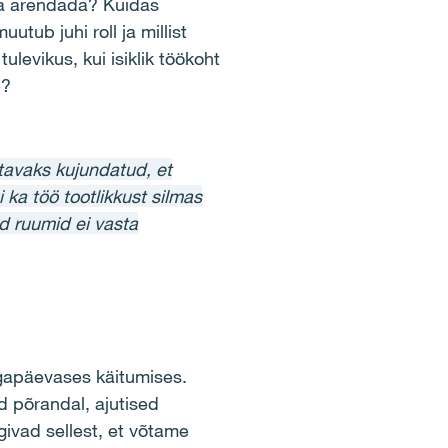
ja arendada? Kuidas
tub juhi roll ja millist
ulevikus, kui isiklik töökoht
e?
tavaks kujundatud, et
 ka töö tootlikkust silmas
d ruumid ei vasta
igapäevases käitumises.
d põrandal, ajutised
ivad sellest, et võtame