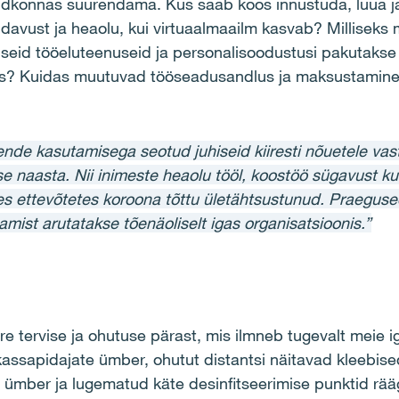
valdkonnas suurendama. Kus saab koos innustuda, luua 
avust ja heaolu, kui virtuaalmaailm kasvab? Milliseks muu
liseid tööeluteenuseid ja personalisoodustusi pakutakse t
as? Kuidas muutuvad tööseadusandlus ja maksustamin
ende kasutamisega seotud juhiseid kiiresti nõuetele vas
e naasta. Nii inimeste heaolu tööl, koostöö sügavust kui
s ettevõtetes koroona tõttu ületähtsustunud. Praeguse
mist arutatakse tõenäoliselt igas organisatsioonis.”
tervise ja ohutuse pärast, mis ilmneb tugevalt meie 
kassapidajate ümber, ohutut distantsi näitavad kleebise
 ümber ja lugematud käte desinfitseerimise punktid rääg