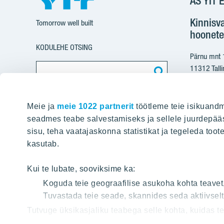
AS YIT E
Kinnisv
Tomorrow well built
hoonete
KODULEHE OTSING
Pärnu mnt
11312 Talli
+37
Meie ja
meie 1022 partnerit
töötleme teie isikuandm
yit@
seadmes teabe salvestamiseks ja sellele juurdepääs
sisu, teha vaatajaskonna statistikat ja tegeleda toot
Arvete e
kasutab.
pdfinvoice
Kui te lubate, sooviksime ka:
Koguda teie geograafilise asukoha kohta teavet
Registriko
Tuvastada teie seade, skannides seda aktiivsel
KMKR: EE1
Tutvuge üksikasjaliku teabega selle kohta, kuidas 
jaotises
. Küpsiste deklaratsiooni osas saate oma nõu