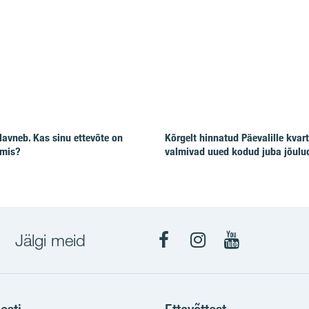
lavneb. Kas sinu ettevõte on
Kõrgelt hinnatud Päevalille kvart
lmis?
valmivad uued kodud juba jõulu
Jälgi meid
Facebook
Instagram
YouTube