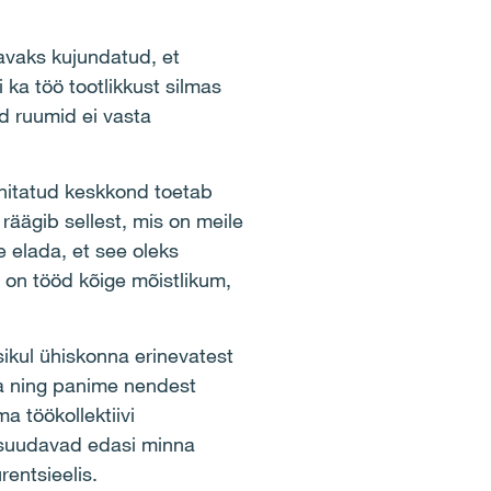
avaks kujundatud, et
 ka töö tootlikkust silmas
d ruumid ei vasta
hitatud keskkond toetab
räägib sellest, mis on meile
 elada, et see oleks
 on tööd kõige mõistlikum,
sikul ühiskonna erinevatest
ta ning panime nendest
a töökollektiivi
i suudavad edasi minna
entsieelis.