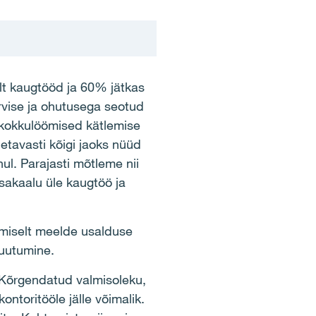
ult kaugtööd ja 60% jätkas
ervise ja ohutusega seotud
 kokkulöömised kätlemise
etavasti kõigi jaoks nüüd
l. Parajasti mõtleme nii
sakaalu üle kaugtöö ja
amiselt meelde usalduse
muutumine.
 Kõrgendatud valmisoleku,
ntoritööle jälle võimalik.