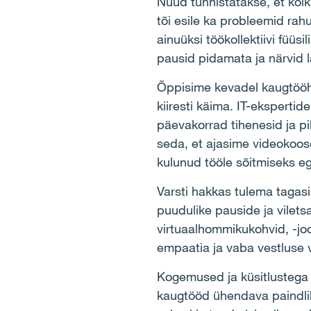
Nüüd tunnistatakse, et kõik
tõi esile ka probleemid ra
ainuüksi töökollektiivi füüs
pausid pidamata ja närvid 
Õppisime kevadel kaugtööhar
kiiresti käima. IT-eksperti
päevakorrad tihenesid ja p
seda, et ajasime videokooso
kulunud tööle sõitmiseks eg
Varsti hakkas tulema tagasi
puudulike pauside ja vilet
virtuaalhommikukohvid, -joo
empaatia ja vaba vestluse 
Kogemused ja küsitlustega k
kaugtööd ühendava paindlik