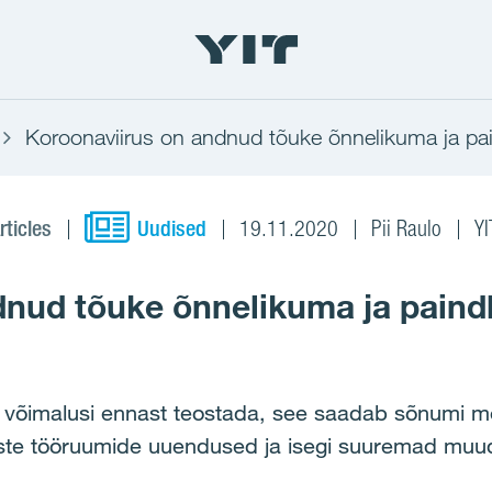
Koroonaviirus on andnud tõuke õnnelikuma ja pa
rticles
Uudised
19.11.2020
Pii Raulo
YI
dnud tõuke õnnelikuma ja paind
 võimalusi ennast teostada, see saadab sõnumi meie
iliste tööruumide uuendused ja isegi suuremad muu