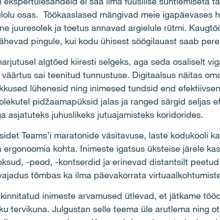
i ekspertülesandeid ei saa ilma füüsilise suhtlemiseta t
hulolu osas. Töökaaslased mängivad meie igapäevases hea
iline juuresolek ja toetus annavad argielule rütmi. Kaug
lähevad pingule, kui kodu ühisest söögilauast saab per
jutusel algtõed kiiresti selgeks, aga seda osaliselt v
de väärtus sai teenitud tunnustuse. Digitaalsus näitas o
ikkused lühenesid ning inimesed tundsid end efektiivse
lekutel pidžaamapüksid jalas ja ranged särgid seljas efe
a asjatuteks juhuslikeks jutuajamisteks koridorides.
sidet Teams’i maratonide väsitavuse, laste kodukooli ka
sa ergonoomia kohta. Inimeste igatsus üksteise järele k
ksud, -peod, -kontserdid ja erinevad distantsilt peetud
vajadus tõmbas ka ilma päevakorrata virtuaalkohtumiste
innitatud inimeste arvamused ütlevad, et jätkame tööd 
u tervikuna. Julgustan selle teema üle arutlema ning o