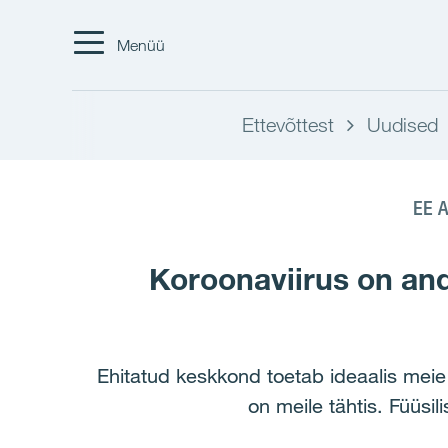
Menüü
Ettevõttest
Uudised
EE A
Koroonaviirus on an
Ehitatud keskkond toetab ideaalis meie
on meile tähtis. Füüs