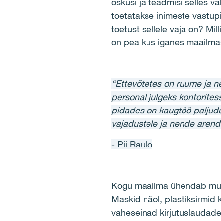
oskusi ja teadmisi selles 
toetatakse inimeste vastupid
toetust sellele vaja on? Mil
on pea kus iganes maailm
“Ettevõtetes on ruume ja n
personal julgeks kontoritess
pidades on kaugtöö paljude
vajadustele ja nende arenda
- Pii Raulo
Kogu maailma ühendab mure 
Maskid näol, plastiksirmid 
vaheseinad kirjutuslaudade