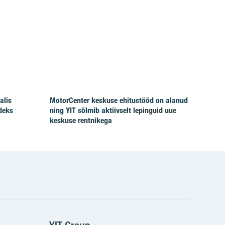
alis
MotorCenter keskuse ehitustööd on alanud
deks
ning YIT sõlmib aktiivselt lepinguid uue
keskuse rentnikega