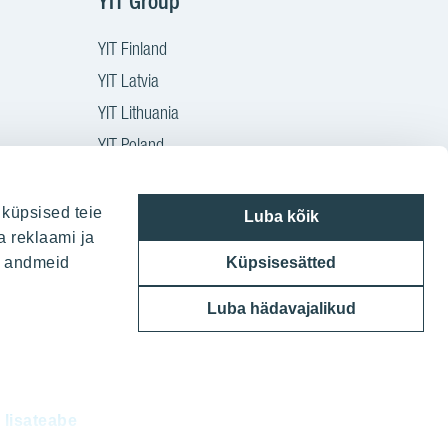
YIT Group
YIT Finland
YIT Latvia
YIT Lithuania
YIT Poland
YIT Czech
YIT Slovakia
 küpsised teie
Luba kõik
a reklaami ja
YIT Group
ie andmeid
Küpsisesätted
Luba hädavajalikud
d
lisateabe