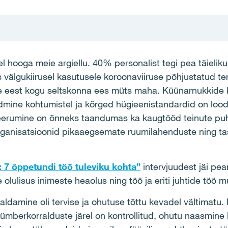
l hooga meie argiellu. 40% personalist tegi pea täielik
s välgukiirusel kasutusele koroonaviiruse põhjustatud t
le eest kogu seltskonna ees müts maha. Küünarnukkide
dmine kohtumistel ja kõrged hügieenistandardid on lood
eerumine on õnneks taandumas ka kaugtööd teinute puhu
organisatsioonid pikaaegsemate ruumilahenduste ning ta
: 7 õppetundi töö tuleviku kohta”
intervjuudest jäi pe
 olulisus inimeste heaolus ning töö ja eriti juhtide töö 
damine oli tervise ja ohutuse tõttu kevadel vältimatu.
ümberkorralduste järel on kontrollitud, ohutu naasmine ko