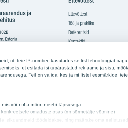
esti
Ettevõttest
araarendus ja
Ettevõttest
ehitus
Töö ja praktika
Referentsid
 102B
nn, Estonia
Kontaktid
Ostame maad
2 665 2100
eid, nt. teie IP-number, kasutades sellist tehnoloogiat nagu
yit.ee
emiseks, et esitada isikupärastatud reklaame ja sisu, mõõt
earendusega. Teil on valida, kes ja millistel eesmärkidel te
sitamine PDF kujul:
s.yit.eesti@bscs.basware.com
, mis võib olla mõne meetri täpsusega
od: 10093801
t konkreetsete omaduste osas (nn sõrmejälje võtmine)
00210897
teie isikuandmeid töödeldakse, ning määrake oma eelistuse
solekut igal ajal muuta või selle tagasi võtta.