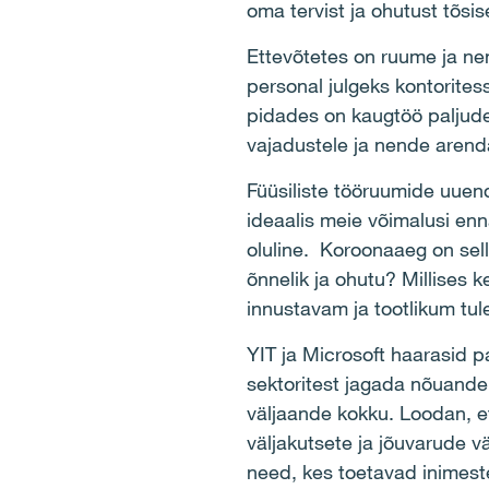
oma tervist ja ohutust tõsise
Ettevõtetes on ruume ja ne
personal julgeks kontoritess
pidades on kaugtöö paljude
vajadustele ja nende arenda
Füüsiliste tööruumide uue
ideaalis meie võimalusi enn
oluline. Koroonaaeg on sel
õnnelik ja ohutu? Millises
innustavam ja tootlikum tul
YIT ja Microsoft haarasid p
sektoritest jagada nõuande
väljaande kokku. Loodan, et
väljakutsete ja jõuvarude 
need, kes toetavad inimeste