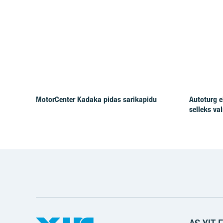
MotorCenter Kadaka pidas sarikapidu
Autoturg e
selleks va