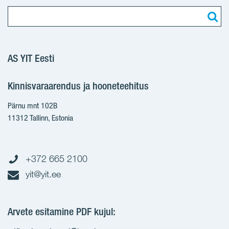
AS YIT Eesti
Kinnisvaraarendus ja hooneteehitus
Pärnu mnt 102B
11312 Tallinn, Estonia
+372 665 2100
yit@yit.ee
Arvete esitamine PDF kujul: