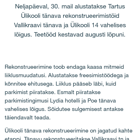
Neljapäeval, 30. mail alustatakse Tartus
Ülikooli tänava rekonstrueerimistöid
Vallikraavi tänava ja Ülikooli 14 vahelises
lõigus. Teetööd kestavad augusti lõpuni.
Rekonstrueerimine toob endaga kaasa mitmeid
liiklusmuudatusi. Alustatakse freesimistöödega ja
kõnnitee ehitusega. Liiklus pääseb läbi, kuid
parkimist piiratakse. Esmalt piiratakse
parkimistingimusi Lydia hotelli ja Poe tänava
vahelises lõigus. Sõidutee sulgemisest antakse
täiendavalt teada.
Ülikooli tänava rekonstrueerimine on jagatud kahte
etappi. Tänavu rekonstrueeritakse Vallikraavi tn ja