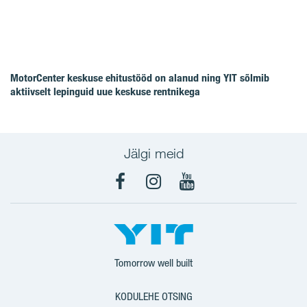
MotorCenter keskuse ehitustööd on alanud ning YIT sõlmib
aktiivselt lepinguid uue keskuse rentnikega
Jälgi meid
Facebook
Instagram
YouTube
Tomorrow well built
KODULEHE OTSING