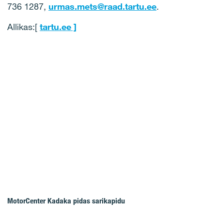
736 1287,
urmas.mets@raad.tartu.ee
.
Allikas:[
tartu.ee ]
MotorCenter Kadaka pidas sarikapidu