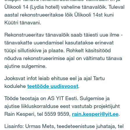
Ülikooli 14 (Lydia hotell) vaheline tänavalõik. Tuleval
aastal rekonstrueeritakse lõik Ülikooli 14st kuni
Küütri tänavani.
Rekonstrueeritav tänavalõik saab täiesti uue ilme -
tänavakatte uuendamisel kasutatakse erinevat
tüüpi sillutiskive ja plaate. Rohkelt käsitsitööd
nõudva rekonstrueerimise ajal on vältimatu tänava
ajutine sulgemine.
Jooksvat infot leiab ehituse eel ja ajal Tartu
kodulehe
teetööde uudisvoost
.
Tööde teostaja on AS YIT Eesti. Sulgemise ja
ajutise liikluskorralduse eest vastutab projektijuht
Rain Kesperi, tel 5559 9559,
rain.kesperi@yit.ee
.
Lisainfo: Urmas Mets, teedeteenistuse juhataja, tel