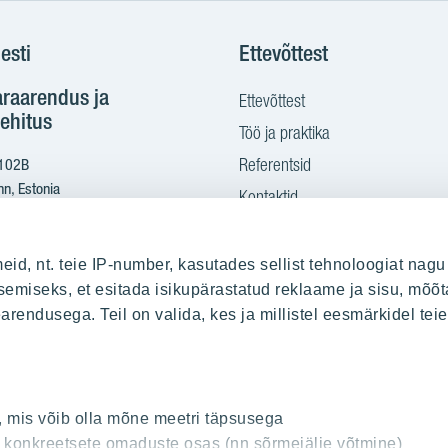
esti
Ettevõttest
araarendus ja
Ettevõttest
ehitus
Töö ja praktika
Referentsid
 102B
nn, Estonia
Kontaktid
Ostame maad
2 665 2100
eid, nt. teie IP-number, kasutades sellist tehnoloogiat nagu
yit.ee
emiseks, et esitada isikupärastatud reklaame ja sisu, mõõt
earendusega. Teil on valida, kes ja millistel eesmärkidel te
sitamine PDF kujul:
s.yit.eesti@bscs.basware.com
, mis võib olla mõne meetri täpsusega
od: 10093801
t konkreetsete omaduste osas (nn sõrmejälje võtmine)