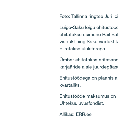
Foto: Tallinna ringtee Jüri 
Luige-Saku lõigu ehitustööd
ehitatakse esimene Rail Bal
viadukt ning Saku viadukt 
piiratakse ulukitaraga.
Ümber ehitatakse eritasand
karjääride alale juurdepääs
Ehitustöödega on plaanis a
kvartaliks.
Ehitustööde maksumus on 19 
Ühtekuuluvusfondist.
Allikas: ERR.ee