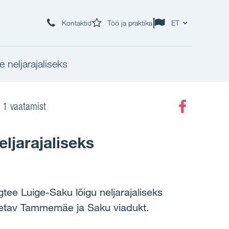
Kontaktid
Töö ja praktika
ET
e neljarajaliseks
1 vaatamist
Faceboo
eljarajaliseks
gtee Luige-Saku lõigu neljarajaliseks
 ületav Tammemäe ja Saku viadukt.