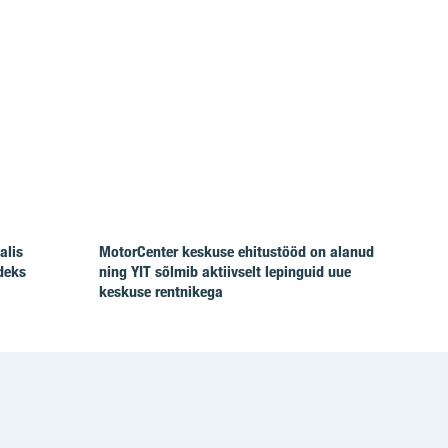
alis
MotorCenter keskuse ehitustööd on alanud
deks
ning YIT sõlmib aktiivselt lepinguid uue
keskuse rentnikega