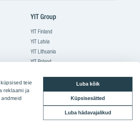
YIT Group
YIT Finland
YIT Latvia
YIT Lithuania
YIT Poland
YIT Czech
YIT Slovakia
 küpsised teie
Luba kõik
a reklaami ja
YIT Group
ie andmeid
Küpsisesätted
Luba hädavajalikud