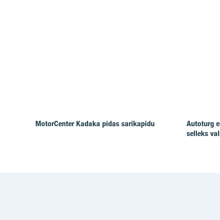
MotorCenter Kadaka pidas sarikapidu
Autoturg e
selleks va