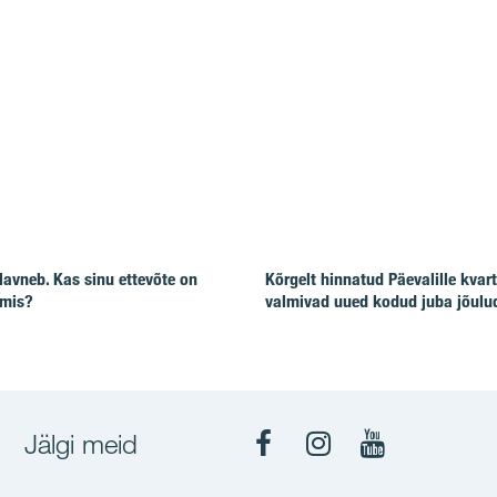
lavneb. Kas sinu ettevõte on
Kõrgelt hinnatud Päevalille kvart
lmis?
valmivad uued kodud juba jõulu
Jälgi meid
Facebook
Instagram
YouTube