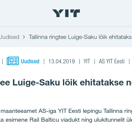
Uudised
Tallinna ringtee Luige-Saku lõik ehitataks
Uudised
13.04.2019
YIT
AS YIT Eesti
tee Luige-Saku lõik ehitatakse n
 maanteeamet AS-iga YIT Eesti lepingu Tallinna rin
ka esimene Rail Balticu viadukt ning ulukitunnelit