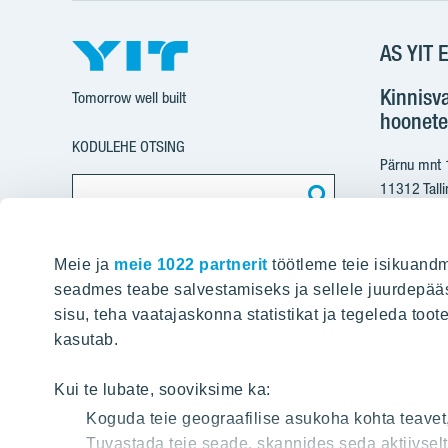
AS YIT E
Kinnisv
Tomorrow well built
hoonete
KODULEHE OTSING
Pärnu mnt
11312 Talli
+37
Meie ja
meie 1022 partnerit
töötleme teie isikuandm
yit@
seadmes teabe salvestamiseks ja sellele juurdepääs
sisu, teha vaatajaskonna statistikat ja tegeleda toot
Arvete e
kasutab.
pdfinvoice
Kui te lubate, sooviksime ka:
Koguda teie geograafilise asukoha kohta teavet
Registriko
Tuvastada teie seade, skannides seda aktiivsel