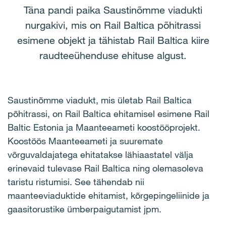
Täna pandi paika Saustinõmme viadukti
nurgakivi, mis on Rail Baltica põhitrassi
esimene objekt ja tähistab Rail Baltica kiire
raudteeühenduse ehituse algust.
Saustinõmme viadukt, mis ületab Rail Baltica
põhitrassi, on Rail Baltica ehitamisel esimene Rail
Baltic Estonia ja Maanteeameti koostööprojekt.
Koostöös Maanteeameti ja suuremate
võrguvaldajatega ehitatakse lähiaastatel välja
erinevaid tulevase Rail Baltica ning olemasoleva
taristu ristumisi. See tähendab nii
maanteeviaduktide ehitamist, kõrgepingeliinide ja
gaasitorustike ümberpaigutamist jpm.