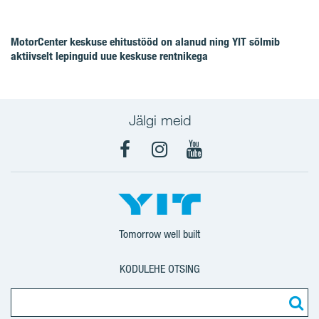
MotorCenter keskuse ehitustööd on alanud ning YIT sõlmib
aktiivselt lepinguid uue keskuse rentnikega
Jälgi meid
Facebook
Instagram
YouTube
Tomorrow well built
KODULEHE OTSING