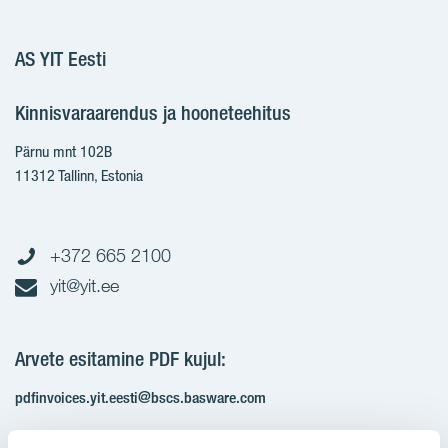
AS YIT Eesti
Kinnisvaraarendus ja hooneteehitus
Pärnu mnt 102B
11312 Tallinn, Estonia
+372 665 2100
yit@yit.ee
Arvete esitamine PDF kujul:
pdfinvoices.yit.eesti@bscs.basware.com
Registrikood: 10093801