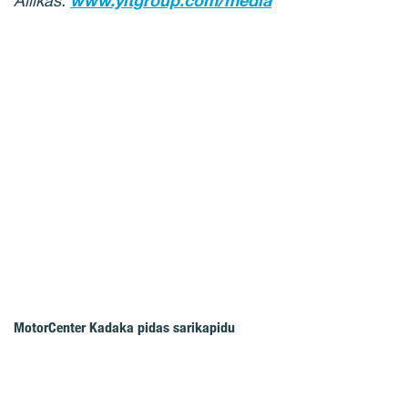
Allikas:
www.yitgroup.com/media
MotorCenter Kadaka pidas sarikapidu