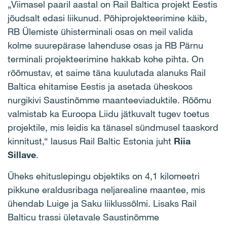
„Viimasel paaril aastal on Rail Baltica projekt Eestis
jõudsalt edasi liikunud. Põhiprojekteerimine käib,
RB Ülemiste ühisterminali osas on meil valida
kolme suurepärase lahenduse osas ja RB Pärnu
terminali projekteerimine hakkab kohe pihta. On
rõõmustav, et saime täna kuulutada alanuks Rail
Baltica ehitamise Eestis ja asetada üheskoos
nurgikivi Saustinõmme maanteeviaduktile. Rõõmu
valmistab ka Euroopa Liidu jätkuvalt tugev toetus
projektile, mis leidis ka tänasel sündmusel taaskord
kinnitust,“ lausus Rail Baltic Estonia juht
Riia
Sillave
.
Üheks ehituslepingu objektiks on 4,1 kilomeetri
pikkune eraldusribaga neljarealine maantee, mis
ühendab Luige ja Saku liiklussõlmi. Lisaks Rail
Balticu trassi ületavale Saustinõmme