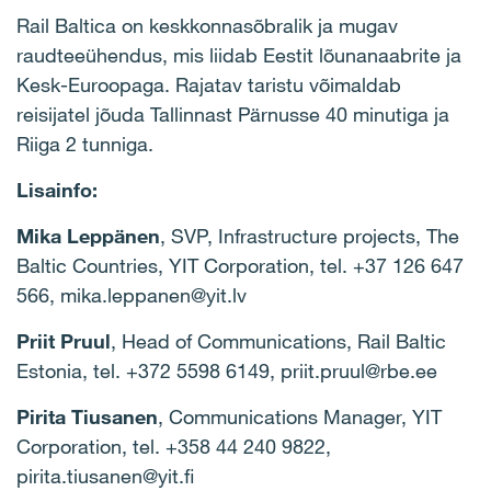
Rail Baltica on keskkonnasõbralik ja mugav
raudteeühendus, mis liidab Eestit lõunanaabrite ja
Kesk-Euroopaga. Rajatav taristu võimaldab
reisijatel jõuda Tallinnast Pärnusse 40 minutiga ja
Riiga 2 tunniga.
Lisainfo:
Mika Leppänen
, SVP, Infrastructure projects, The
Baltic Countries, YIT Corporation, tel. +37 126 647
566, mika.leppanen@yit.lv
Priit Pruul
, Head of Communications, Rail Baltic
Estonia, tel. +372 5598 6149, priit.pruul@rbe.ee
Pirita Tiusanen
, Communications Manager, YIT
Corporation, tel. +358 44 240 9822,
pirita.tiusanen@yit.fi