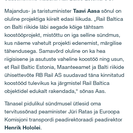
Majandus- ja taristuminister
Taavi Aasa
sõnul on
oluline projektiga kiirelt edasi liikuda. „Rail Baltica
on Balti riikide läbi aegade kõige tähtsam
koostööprojekt, mistõttu on iga selline sündmus,
kus näeme vahetult projekti edenemist, märgilise
tähendusega. Samavõrd oluline on ka hea
riigisisene ja asutuste vaheline koostöö ning usun,
et Rail Baltic Estonia, Maanteeamet ja Balti riikide
ühisettevõte RB Rail AS suudavad täna kinnitatud
koostööd tulevikus ka järgmistel Rail Baltica
objektidel edukalt rakendada,“ sõnas Aas.
Tänasel pidulikul sündmusel ütlesid oma
tervitussõnad peaminister Jüri Ratas ja Euroopa
Komisjoni transpordi peadirektoraadi peadirektor
Henrik Hololei
.