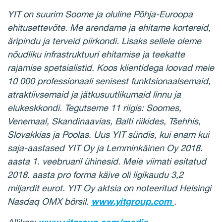
YIT on suurim Soome ja oluline Põhja-Euroopa
ehitusettevõte. Me arendame ja ehitame kortereid,
äripindu ja terveid piirkondi. Lisaks sellele oleme
nõudliku infrastruktuuri ehitamise ja teekatte
rajamise spetsialistid. Koos klientidega loovad meie
10 000 professionaali senisest funktsionaalsemaid,
atraktiivsemaid ja jätkusuutlikumaid linnu ja
elukeskkondi. Tegutseme 11 riigis: Soomes,
Venemaal, Skandinaavias, Balti riikides, Tšehhis,
Slovakkias ja Poolas. Uus YIT sündis, kui enam kui
saja-aastased YIT Oy ja Lemminkäinen Oy 2018.
aasta 1. veebruaril ühinesid. Meie viimati esitatud
2018. aasta pro forma käive oli ligikaudu 3,2
miljardit eurot. YIT Oy aktsia on noteeritud Helsingi
Nasdaq OMX börsil.
www.yitgroup.com
.