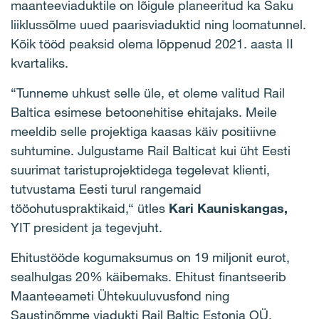
maanteeviaduktile on lõigule planeeritud ka Saku
liiklussõlme uued paarisviaduktid ning loomatunnel.
Kõik tööd peaksid olema lõppenud 2021. aasta II
kvartaliks.
“Tunneme uhkust selle üle, et oleme valitud Rail
Baltica esimese betoonehitise ehitajaks. Meile
meeldib selle projektiga kaasas käiv positiivne
suhtumine. Julgustame Rail Balticat kui üht Eesti
suurimat taristuprojektidega tegelevat klienti,
tutvustama Eesti turul rangemaid
tööohutuspraktikaid,“ ütles
Kari Kauniskangas,
YIT president ja tegevjuht.
Ehitustööde kogumaksumus on 19 miljonit eurot,
sealhulgas 20% käibemaks. Ehitust finantseerib
Maanteeameti Ühtekuuluvusfond ning
Saustinõmme viadukti Rail Baltic Estonia OÜ.