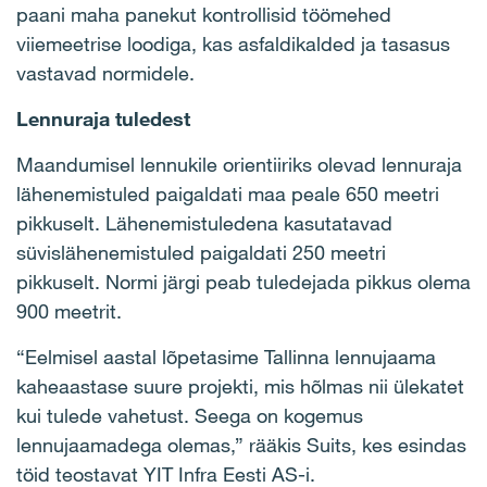
paani maha panekut kontrollisid töömehed
viiemeetrise loodiga, kas asfaldikalded ja tasasus
vastavad normidele.
Lennuraja tuledest
Maandumisel lennukile orientiiriks olevad lennuraja
lähenemistuled paigaldati maa peale 650 meetri
pikkuselt. Lähenemistuledena kasutatavad
süvislähenemistuled paigaldati 250 meetri
pikkuselt. Normi järgi peab tuledejada pikkus olema
900 meetrit.
“Eelmisel aastal lõpetasime Tallinna lennujaama
kaheaastase suure projekti, mis hõlmas nii ülekatet
kui tulede vahetust. Seega on kogemus
lennujaamadega olemas,” rääkis Suits, kes esindas
töid teostavat YIT Infra Eesti AS-i.