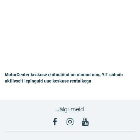
MotorCenter keskuse ehitustööd on alanud ning YIT sõlmib
aktiivselt lepinguid uue keskuse rentnikega
Jälgi meid
Facebook
Instagram
YouTube