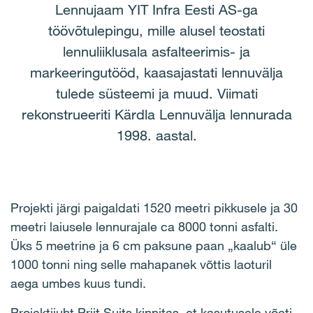
Lennujaam YIT Infra Eesti AS-ga
töövõtulepingu, mille alusel teostati
lennuliiklusala asfalteerimis- ja
markeeringutööd, kaasajastati lennuvälja
tulede süsteemi ja muud. Viimati
rekonstrueeriti Kärdla Lennuvälja lennurada
1998. aastal.
Projekti järgi paigaldati 1520 meetri pikkusele ja 30
meetri laiusele lennurajale ca 8000 tonni asfalti.
Üks 5 meetrine ja 6 cm paksune paan „kaalub“ üle
1000 tonni ning selle mahapanek võttis laoturil
aega umbes kuus tundi.
Projektijuht Priit Suits kinnitas, et kasutusele võeti