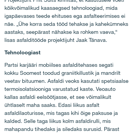
kõikvõimalikud kaasaegsed tehnoloogiad, mida
igapäevases teede ehituses ega asfalteerimises ei
näe. „Ühe korra seda tööd tehakse ja kahekümneks
aastaks, seepärast nähakse ka rohkem vaeva,“
lisas asfalditööde projektijuht Jaak Tänava.
Tehnoloogiast
Partsi karjääri mobiilses asfalditehases segati
kokku Soomest toodud graniitkillustik ja mandrilt
veetav bituumen. Asfaldi veoks kasutati spetsiaalse
termoisolatsiooniga varustatud kaste. Veoauto
kallas asfaldi eelsöötjasse, et see võimalikult
ühtlaselt maha saaks. Edasi liikus asfalt
asfaldilaoturisse, mis tagas kihi õige paksuse ja
kalded. Selle taga liikus kolm asfaldirulli, mis
mahapandu tihedaks ja siledaks surusid. Pärast