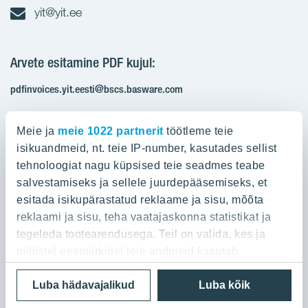
yit@yit.ee
Arvete esitamine PDF kujul:
pdfinvoices.yit.eesti@bscs.basware.com
Registrikood: 10093801
Meie ja
meie 1022 partnerit
töötleme teie
KMKR: EE100210897
isikuandmeid, nt. teie IP-number, kasutades sellist
tehnoloogiat nagu küpsised teie seadmes teabe
salvestamiseks ja sellele juurdepääsemiseks, et
Ettevõttest
esitada isikupärastatud reklaame ja sisu, mõõta
reklaami ja sisu, teha vaatajaskonna statistikat ja
YIT Group
Ettevõttest
tegeleda tootearendusega. Teil on valida, kes ja
Töö ja praktika
millistel eesmärkidel teie andmeid kasutab.
YIT Finland
Referentsid
Privaatsuspoliitika
Cookie settings
Luba hädavajalikud
Luba kõik
Kui te lubate, sooviksime ka:
YIT Latvia
Kontaktid
© 2026 YIT Corporation
Koguda teie geograafilise asukoha kohta teavet,