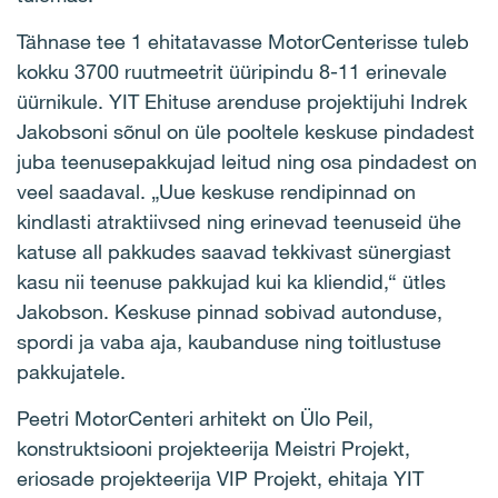
Tähnase tee 1 ehitatavasse MotorCenterisse tuleb
kokku 3700 ruutmeetrit üüripindu 8-11 erinevale
üürnikule. YIT Ehituse arenduse projektijuhi Indrek
Jakobsoni sõnul on üle pooltele keskuse pindadest
juba teenusepakkujad leitud ning osa pindadest on
veel saadaval. „Uue keskuse rendipinnad on
kindlasti atraktiivsed ning erinevad teenuseid ühe
katuse all pakkudes saavad tekkivast sünergiast
kasu nii teenuse pakkujad kui ka kliendid,“ ütles
Jakobson. Keskuse pinnad sobivad autonduse,
spordi ja vaba aja, kaubanduse ning toitlustuse
pakkujatele.
Peetri MotorCenteri arhitekt on Ülo Peil,
konstruktsiooni projekteerija Meistri Projekt,
eriosade projekteerija VIP Projekt, ehitaja YIT