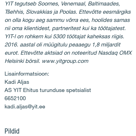
YIT tegutseb Soomes, Venemaal, Baltimaades,
Tšehhis, Slovakkias ja Poolas. Ettevõtte eesmärgiks
on olla kogu aeg sammu võrra ees, hoolides samas
nii oma klientidest, partneritest kui ka töötajatest.
YIT-l on rohkem kui 5300 töötajat kaheksas riigis.
2016. aastal oli müügitulu peaaegu 1,8 miljardit
eurot. Ettevõtte aktsiad on noteeritud Nasdaq OMX
Helsinki börsil. www.yitgroup.com
Lisainformatsioon:
Kadi Aljas
AS YIT Ehitus turunduse spetsialist
6652100
kadi.aljas@yit.ee
Pildid