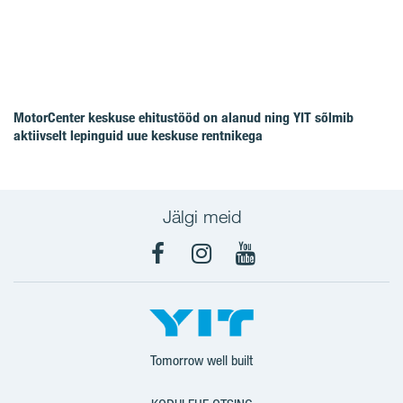
MotorCenter keskuse ehitustööd on alanud ning YIT sõlmib
aktiivselt lepinguid uue keskuse rentnikega
Jälgi meid
Facebook
Instagram
YouTube
Tomorrow well built