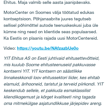
Ehitus. Maja valmib selle aasta jaanipäevaks.
MotorCenter on Soomes välja töötatud edukas
kontseptsioon. Põhjanaabrite juures tegutseb
sellisel põhimõttel autode teenuskeskusi juba üle
kümne ning need on klientide seas populaarsed.
Ka Eestis on plaanis rajada uusi MotorCentereid.
Video:
https://youtu.be/NAfzazbUe0o
YIT Ehitus AS on Eesti juhtivaid ehitusettevõtteid,
mis kuulub Soome ehitusteenuseid pakkuvasse
kontserni YIT. YIT kontsern on säästlikke
linnakeskkondi loov ehitussektori liider, kes ehitab
elamuid, ärihooneid, taristut ja terveid piirkondi. YIT
keskendub sellele, et pakkuda esmaklassilist
kliendikogemust ja kõrget kvaliteeti ning tagada
oma mitmekülgse asjatundlikkuse järjepidev areng.