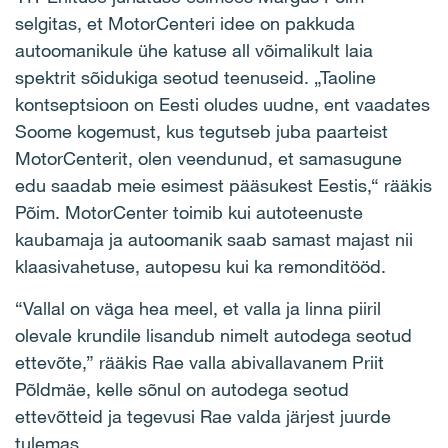
selgitas, et MotorCenteri idee on pakkuda
autoomanikule ühe katuse all võimalikult laia
spektrit sõidukiga seotud teenuseid. „Taoline
kontseptsioon on Eesti oludes uudne, ent vaadates
Soome kogemust, kus tegutseb juba paarteist
MotorCenterit, olen veendunud, et samasugune
edu saadab meie esimest pääsukest Eestis,“ rääkis
Põim. MotorCenter toimib kui autoteenuste
kaubamaja ja autoomanik saab samast majast nii
klaasivahetuse, autopesu kui ka remonditööd.
“Vallal on väga hea meel, et valla ja linna piiril
olevale krundile lisandub nimelt autodega seotud
ettevõte,” rääkis Rae valla abivallavanem Priit
Põldmäe, kelle sõnul on autodega seotud
ettevõtteid ja tegevusi Rae valda järjest juurde
tulemas.