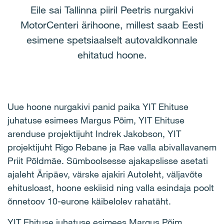
Eile sai Tallinna piiril Peetris nurgakivi
MotorCenteri ärihoone, millest saab Eesti
esimene spetsiaalselt autovaldkonnale
ehitatud hoone.
Uue hoone nurgakivi panid paika YIT Ehituse
juhatuse esimees Margus Põim, YIT Ehituse
arenduse projektijuht Indrek Jakobson, YIT
projektijuht Rigo Rebane ja Rae valla abivallavanem
Priit Põldmäe. Sümboolsesse ajakapslisse asetati
ajaleht Äripäev, värske ajakiri Autoleht, väljavõte
ehitusloast, hoone eskiisid ning valla esindaja poolt
õnnetoov 10-eurone käibelolev rahatäht.
YIT Ehituse juhatuse esimees Margus Põim