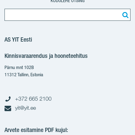
KODULEHE OTSING
AS YIT Eesti
Kinnisvaraarendus ja hooneteehitus
Pärnu mnt 102B
11312 Tallinn, Estonia
+372 665 2100
yit@yit.ee
Arvete esitamine PDF kujul: