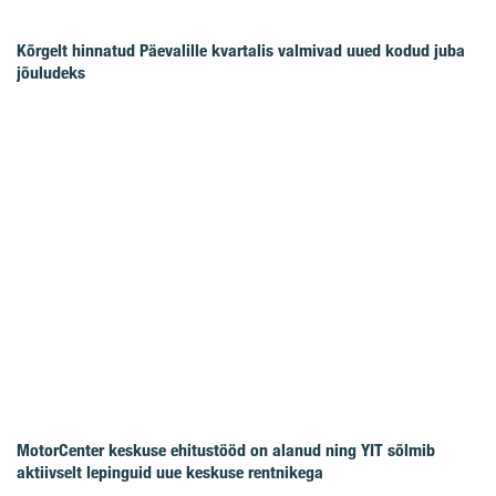
Kõrgelt hinnatud Päevalille kvartalis valmivad uued kodud juba
jõuludeks
MotorCenter keskuse ehitustööd on alanud ning YIT sõlmib
aktiivselt lepinguid uue keskuse rentnikega