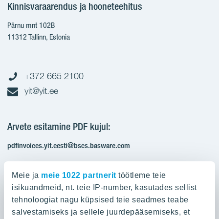
Kinnisvaraarendus ja hooneteehitus
Pärnu mnt 102B
11312 Tallinn, Estonia
+372 665 2100
yit@yit.ee
Arvete esitamine PDF kujul:
pdfinvoices.yit.eesti@bscs.basware.com
Registrikood: 10093801
Meie ja
meie 1022 partnerit
töötleme teie
KMKR: EE100210897
isikuandmeid, nt. teie IP-number, kasutades sellist
tehnoloogiat nagu küpsised teie seadmes teabe
salvestamiseks ja sellele juurdepääsemiseks, et
Ettevõttest