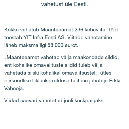
vahetust üle Eesti.
Kokku vahetab Maanteeamet 236 kohaviita. Töid
teostab YIT Infra Eesti AS. Viitade vahetamine
läheb maksma ligi 58 000 eurot.
„Maanteeamet vahetab välja maakondade sildid,
ent kohalike omavalituste sildid tuleb välja
vahetada siiski kohalikel omavalitsustel,“ ütles
piirkondliku liikluskorralduse talituse juhataja Erkki
Vaheoja.
Viidad saavad vahetatud juuli keskpaigaks.