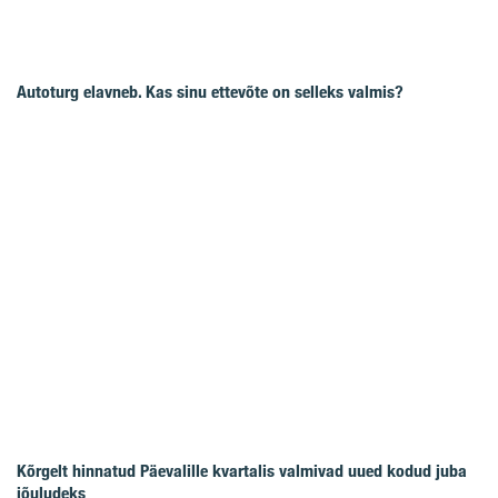
Autoturg elavneb. Kas sinu ettevõte on selleks valmis?
Kõrgelt hinnatud Päevalille kvartalis valmivad uued kodud juba
jõuludeks