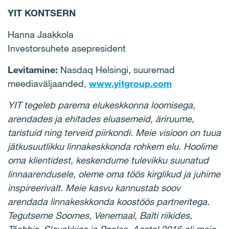
YIT KONTSERN
Hanna Jaakkola
Investorsuhete asepresident
Levitamine:
Nasdaq Helsingi, suuremad
meediaväljaanded,
www.yitgroup.com
YIT tegeleb parema elukeskkonna loomisega,
arendades ja ehitades eluasemeid, äriruume,
taristuid ning terveid piirkondi. Meie visioon on tuua
jätkusuutlikku linnakeskkonda rohkem elu. Hoolime
oma klientidest, keskendume tulevikku suunatud
linnaarendusele, oleme oma töös kirglikud ja juhime
inspireerivalt. Meie kasvu kannustab soov
arendada linnakeskkonda koostöös partneritega.
Tegutseme Soomes, Venemaal, Balti riikides,