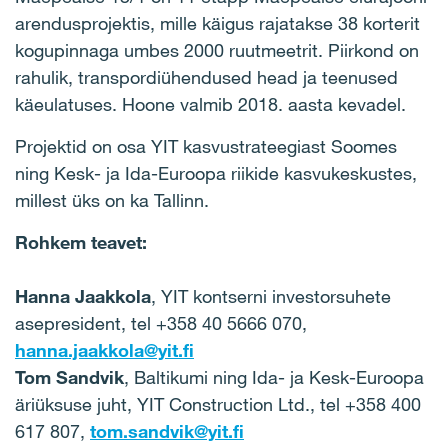
arendusprojektis, mille käigus rajatakse 38 korterit
kogupinnaga umbes 2000 ruutmeetrit. Piirkond on
rahulik, transpordiühendused head ja teenused
käeulatuses. Hoone valmib 2018. aasta kevadel.
Projektid on osa YIT kasvustrateegiast Soomes
ning Kesk- ja Ida-Euroopa riikide kasvukeskustes,
millest üks on ka Tallinn.
Rohkem teavet:
Hanna Jaakkola
, YIT kontserni investorsuhete
asepresident, tel +358 40 5666 070,
hanna.jaakkola@yit.fi
Tom Sandvik
, Baltikumi ning Ida- ja Kesk-Euroopa
äriüksuse juht, YIT Construction Ltd., tel +358 400
617 807,
tom.sandvik@yit.fi