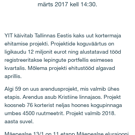
märts 2017 kell 14:30.
YIT käivitab Tallinnas Eestis kaks uut kortermaja
ehitamise projekti. Projektide koguväärtus on
ligikaudu 12 miljonit eurot ning alustatavad tööd
registreeritakse lepingute portfellis esimeses
kvartalis. Mõlema projekti ehitustööd algavad
aprillis.
Algi 59 on uus arendusprojekt, mis valmib ühes
etapis. Arendus asub Kristiine linnajaos. Projekt
koosneb 76 korterist neljas hoones kogupinnaga
umbes 4500 ruutmeetrit. Projekt valmib 2018.
aasta suvel.
Mäepealse 13/1 on 11 etapp Mäepealse elurajooni