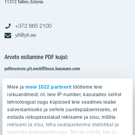
11312 Tallinn, Estonia
+372 665 2100
yit@yit.ee
Arvete esitamine PDF kujul:
pdfinvoices.yit.eesti@bscs.basware.com
Registrikood: 10093801
Meie ja
meie 1022 partnerit
töötleme teie
KMKR: EE100210897
isikuandmeid, nt. teie IP-number, kasutades sellist
tehnoloogiat nagu küpsised teie seadmes teabe
salvestamiseks ja sellele juurdepääsemiseks, et
Ettevõttest
esitada isikupärastatud reklaame ja sisu, mõõta
reklaami ja sisu, teha vaatajaskonna statistikat ja
YIT Group
Ettevõttest
tegeleda tootearendusega. Teil on valida, kes ja