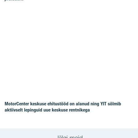
MotorCenter keskuse ehitustööd on alanud ning YIT sõlmib
aktiivselt lepinguid uue keskuse rentnikega
Jälgi meid