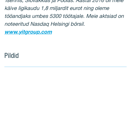
Tšehhis, Slovakkias ja Poolas. Aastal 2016 oli meie
käive ligikaudu 1,8 miljardit eurot ning oleme
tööandjaks umbes 5300 töötajale. Meie aktsiad on
noteeritud Nasdaq Helsingi börsil.
www.yitgroup.com
Pildid