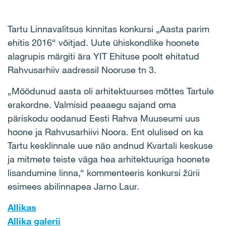
Tartu Linnavalitsus kinnitas konkursi „Aasta parim
ehitis 2016“ võitjad. Uute ühiskondlike hoonete
alagrupis märgiti ära YIT Ehituse poolt ehitatud
Rahvusarhiiv aadressil Nooruse tn 3.
„Möödunud aasta oli arhitektuurses mõttes Tartule
erakordne. Valmisid peaaegu sajand oma
päriskodu oodanud Eesti Rahva Muuseumi uus
hoone ja Rahvusarhiivi Noora. Ent olulised on ka
Tartu kesklinnale uue näo andnud Kvartali keskuse
ja mitmete teiste väga hea arhitektuuriga hoonete
lisandumine linna,“ kommenteeris konkursi žürii
esimees abilinnapea Jarno Laur.
Allikas
Allika galerii