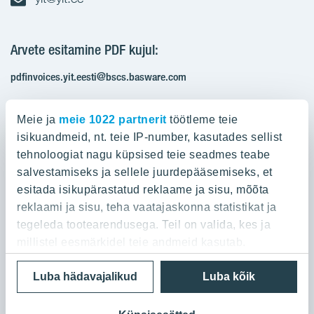
Arvete esitamine PDF kujul:
pdfinvoices.yit.eesti@bscs.basware.com
Registrikood: 10093801
Meie ja
meie 1022 partnerit
töötleme teie
KMKR: EE100210897
isikuandmeid, nt. teie IP-number, kasutades sellist
tehnoloogiat nagu küpsised teie seadmes teabe
salvestamiseks ja sellele juurdepääsemiseks, et
Ettevõttest
esitada isikupärastatud reklaame ja sisu, mõõta
reklaami ja sisu, teha vaatajaskonna statistikat ja
YIT Group
Ettevõttest
tegeleda tootearendusega. Teil on valida, kes ja
Töö ja praktika
millistel eesmärkidel teie andmeid kasutab.
YIT Finland
Referentsid
Privaatsuspoliitika
Cookie settings
Luba hädavajalikud
Luba kõik
Kui te lubate, sooviksime ka:
YIT Latvia
Kontaktid
© 2026 YIT Corporation
Koguda teie geograafilise asukoha kohta teavet,
YIT Lithuania
Ostame maad