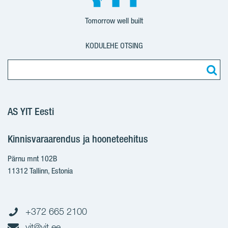
Tomorrow well built
KODULEHE OTSING
AS YIT Eesti
Kinnisvaraarendus ja hooneteehitus
Pärnu mnt 102B
11312 Tallinn, Estonia
+372 665 2100
yit@yit.ee