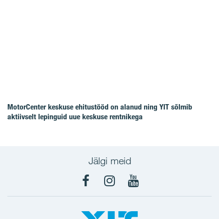
MotorCenter keskuse ehitustööd on alanud ning YIT sõlmib
aktiivselt lepinguid uue keskuse rentnikega
Jälgi meid
Facebook
Instagram
YouTube