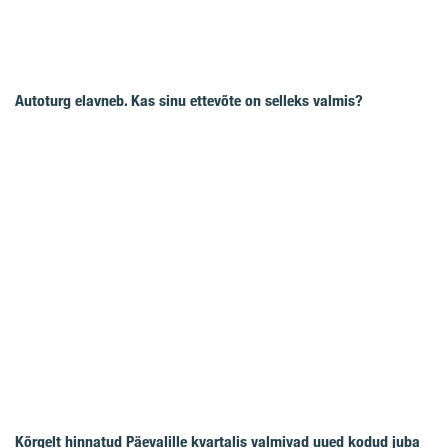
Autoturg elavneb. Kas sinu ettevõte on selleks valmis?
Kõrgelt hinnatud Päevalille kvartalis valmivad uued kodud juba