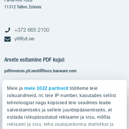
11312 Tallinn, Estonia
+372 665 2100
yit@yit.ee
Arvete esitamine PDF kujul:
pdfinvoices.yit.eesti@bscs.basware.com
Registrikood: 10093801
Meie ja
meie 1022 partnerit
töötleme teie
KMKR: EE100210897
isikuandmeid, nt. teie IP-number, kasutades sellist
tehnoloogiat nagu küpsised teie seadmes teabe
salvestamiseks ja sellele juurdepääsemiseks, et
Ettevõttest
esitada isikupärastatud reklaame ja sisu, mõõta
reklaami ja sisu, teha vaatajaskonna statistikat ja