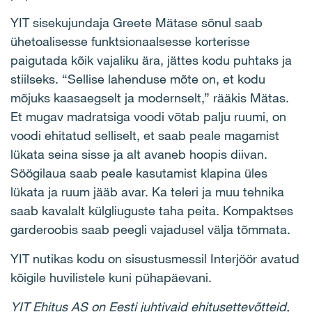
YIT sisekujundaja Greete Mätase sõnul saab
ühetoalisesse funktsionaalsesse korterisse
paigutada kõik vajaliku ära, jättes kodu puhtaks ja
stiilseks. “Sellise lahenduse mõte on, et kodu
mõjuks kaasaegselt ja modernselt,” rääkis Mätas.
Et mugav madratsiga voodi võtab palju ruumi, on
voodi ehitatud selliselt, et saab peale magamist
lükata seina sisse ja alt avaneb hoopis diivan.
Söögilaua saab peale kasutamist klapina üles
lükata ja ruum jääb avar. Ka teleri ja muu tehnika
saab kavalalt külgliuguste taha peita. Kompaktses
garderoobis saab peegli vajadusel välja tõmmata.
YIT nutikas kodu on sisustusmessil Interjöör avatud
kõigile huvilistele kuni pühapäevani.
YIT Ehitus AS on Eesti juhtivaid ehitusettevõtteid,