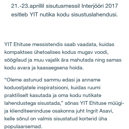
21.-23.aprillil sisutusmessil Interjööri 2017
esitleb YIT nutika kodu sisustuslahendusi.
YIT Ehituse messistendis saab vaadata, kuidas
kompaktses ühetoalises kodus mugav voodi,
söögilaud ja muu vajalik ära mahutada ning samas
kodu avara ja kaasaegsena hoida.
“Oleme astunud sammu edasi ja anname
koduostjatele inspiratsiooni, kuidas ruumi
praktiliselt kasutada ja oma kodu nutikate
lahendustega sisustada,” sõnas YIT Ehituse müügi-
ja klienditeeninduse osakonna juht Ingrit Asavi,
kelle sõnul on valmis sisustatud korterid üha
populaarsemad.