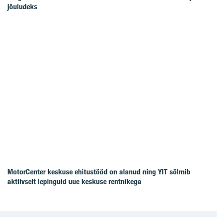
jõuludeks
MotorCenter keskuse ehitustööd on alanud ning YIT sõlmib
aktiivselt lepinguid uue keskuse rentnikega