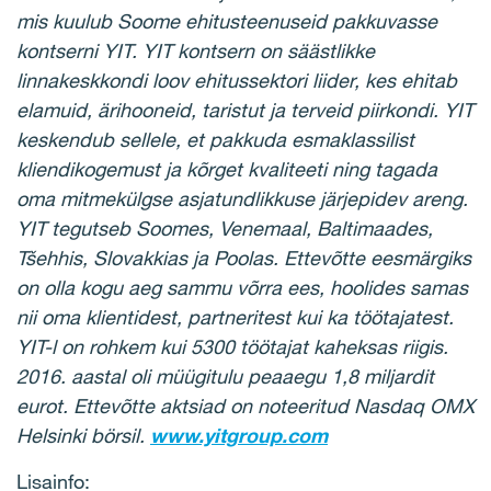
mis kuulub Soome ehitusteenuseid pakkuvasse
kontserni YIT. YIT kontsern on säästlikke
linnakeskkondi loov ehitussektori liider, kes ehitab
elamuid, ärihooneid, taristut ja terveid piirkondi. YIT
keskendub sellele, et pakkuda esmaklassilist
kliendikogemust ja kõrget kvaliteeti ning tagada
oma mitmekülgse asjatundlikkuse järjepidev areng.
YIT tegutseb Soomes, Venemaal, Baltimaades,
Tšehhis, Slovakkias ja Poolas. Ettevõtte eesmärgiks
on olla kogu aeg sammu võrra ees, hoolides samas
nii oma klientidest, partneritest kui ka töötajatest.
YIT-l on rohkem kui 5300 töötajat kaheksas riigis.
2016. aastal oli müügitulu peaaegu 1,8 miljardit
eurot. Ettevõtte aktsiad on noteeritud Nasdaq OMX
Helsinki börsil.
www.yitgroup.com
Lisainfo: