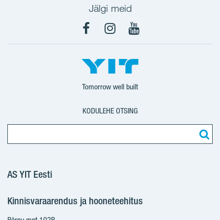
Jälgi meid
Facebook
Instagram
YouTube
Tomorrow well built
KODULEHE OTSING
AS YIT Eesti
Kinnisvaraarendus ja hooneteehitus
Pärnu mnt 102B