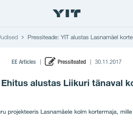
udised
Pressiteade: YIT alustas Lasnamäel korte
EE Articles
Pressiteated
30.11.2017
 Ehitus alustas Liikuri tänaval k
u projekteeris Lasnamäele kolm kortermaja, mille