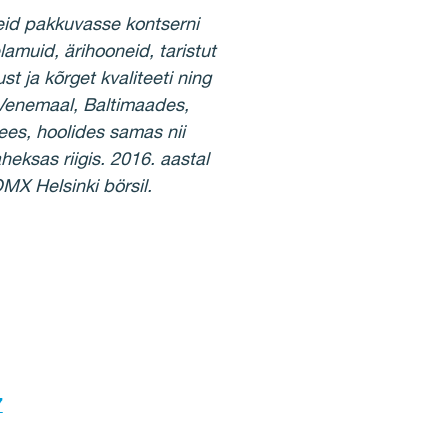
seid pakkuvasse kontserni
lamuid, ärihooneid, taristut
t ja kõrget kvaliteeti ning
Venemaal, Baltimaades,
ees, hoolides samas nii
heksas riigis. 2016. aastal
MX Helsinki börsil.
7