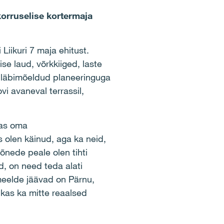
korruselise kortermaja
Liikuri 7 maja ehitust.
e laud, võrkkiiged, laste
a läbimõeldud planeeringuga
i avaneval terrassil,
mas oma
s olen käinud, aga ka neid,
nede peale olen tihti
d, on need teda alati
meelde jäävad on Pärnu,
 kas ka mitte reaalsed