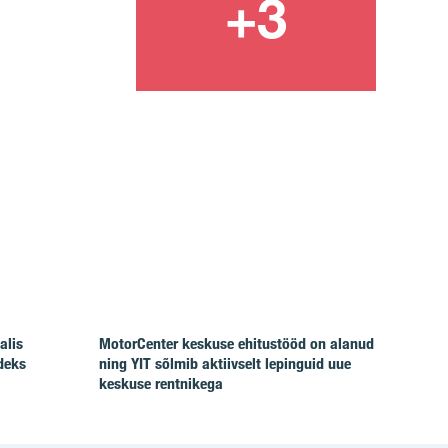
alis
MotorCenter keskuse ehitustööd on alanud
deks
ning YIT sõlmib aktiivselt lepinguid uue
keskuse rentnikega