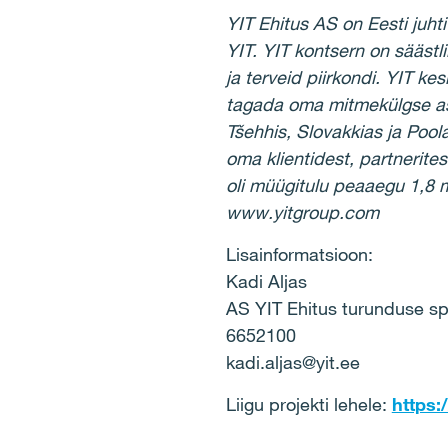
YIT Ehitus AS on Eesti juh
YIT. YIT kontsern on säästli
ja terveid piirkondi. YIT ke
tagada oma mitmekülgse as
Tšehhis, Slovakkias ja Pool
oma klientidest, partnerites
oli müügitulu peaaegu 1,8 m
www.yitgroup.com
Lisainformatsioon:
Kadi Aljas
AS YIT Ehitus turunduse spe
6652100
kadi.aljas@yit.ee
Liigu projekti lehele:
https: