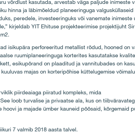
uru võrdlust kasutada, arvestab väga paljude inimeste v
tliku hinna ja läbimõeldud planeeringuga valgusküllaseid k
ks, peredele, investeeringuks või vanemate inimeste 
,” kirjeldab YIT Ehituse projekteerimise projektijuht Si
 m2.
 isikupära perforeeritud metallist rõdud, hooned on val
naalse ruumiplaneeringuga korterites kasutatakse kvalitee
ett, esikupõrand on plaaditud ja vannitubades on kasu
i kuuluvas majas on korteripõhise küttelugemise võimal
viklik piirdeaiaga piiratud kompleks, mida
 See loob turvalise ja privaatse ala, kus on tiibväravat
e hoovi ja majade ümber kauneid põõsaid, kõrgemaid pu
kuri 7 valmib 2018 aasta talvel.