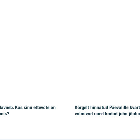
lavneb. Kas sinu ettevõte on
Kõrgelt hinnatud Päevalille kvart
lmis?
valmivad uued kodud juba jõulu