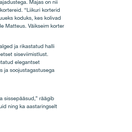
ajadustega. Majas on nii
ortereid. “Liikuri korterid
uueks koduks, kes kolivad
rle Matteus. Väikseim korter
ged ja rikastatud halli
tset siseviimistlust.
tatud elegantset
us ja soojustagastusega
ega sissepääsud,” räägib
id ning ka aastaringselt