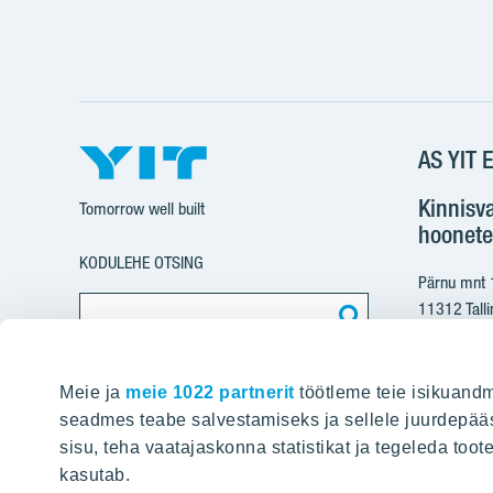
AS YIT E
Kinnisv
Tomorrow well built
hoonete
KODULEHE OTSING
Pärnu mnt
11312 Talli
+37
Meie ja
meie 1022 partnerit
töötleme teie isikuandm
yit@
seadmes teabe salvestamiseks ja sellele juurdepääs
sisu, teha vaatajaskonna statistikat ja tegeleda toot
Arvete e
kasutab.