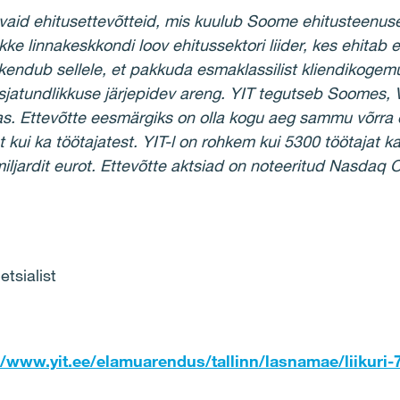
tivaid ehitusettevõtteid, mis kuulub Soome ehitusteenu
kke linnakeskkondi loov ehitussektori liider, kes ehitab e
skendub sellele, et pakkuda esmaklassilist kliendikogemus
jatundlikkuse järjepidev areng. YIT tegutseb Soomes, 
as. Ettevõtte eesmärgiks on olla kogu aeg sammu võrra 
t kui ka töötajatest. YIT-l on rohkem kui 5300 töötajat ka
iljardit eurot. Ettevõtte aktsiad on noteeritud Nasdaq O
tsialist
//www.yit.ee/elamuarendus/tallinn/lasnamae/liikuri-