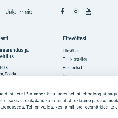
Jälgi meid
Facebook
Instagram
YouTube
esti
Ettevõttest
araarendus ja
Ettevõttest
ehitus
Töö ja praktika
Referentsid
 102B
nn, Estonia
Kontaktid
Ostame maad
2 665 2100
eid, nt. teie IP-number, kasutades sellist tehnoloogiat nagu
yit.ee
emiseks, et esitada isikupärastatud reklaame ja sisu, mõõt
earendusega. Teil on valida, kes ja millistel eesmärkidel te
sitamine PDF kujul: