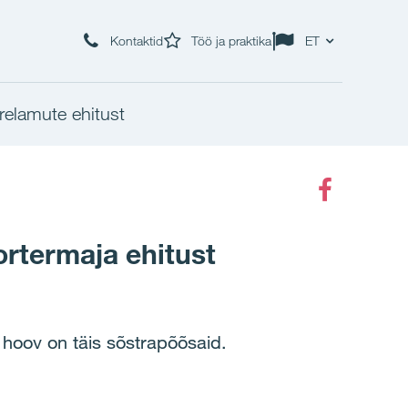
Kontaktid
Töö ja praktika
ET
relamute ehitust
Faceboo
ortermaja ehitust
 hoov on täis sõstrapõõsaid.