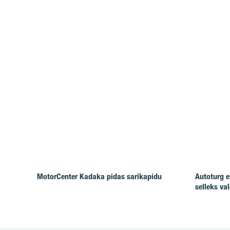
MotorCenter Kadaka pidas sarikapidu
Autoturg e
selleks va