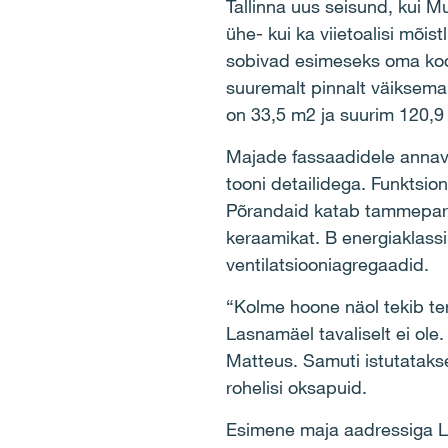
Tallinna uus seisund, kui M
ühe- kui ka viietoalisi mõis
sobivad esimeseks oma kodu
suuremalt pinnalt väiksemale
on 33,5 m2 ja suurim 120,9
Majade fassaadidele annavad
tooni detailidega. Funktsio
Põrandaid katab tammepark
keraamikat. B energiaklass
ventilatsiooniagregaadid.
“Kolme hoone näol tekib ter
Lasnamäel tavaliselt ei ole.
Matteus. Samuti istutataks
rohelisi oksapuid.
Esimene maja aadressiga Lii