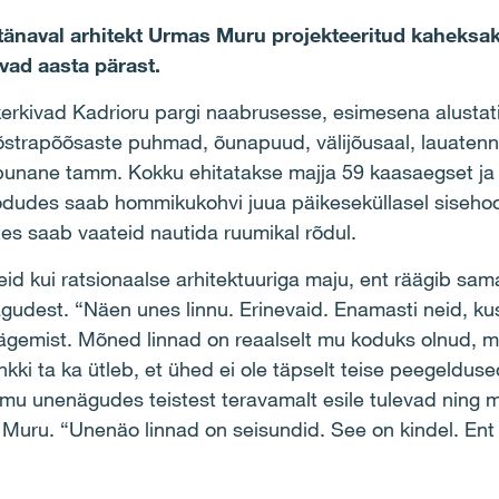
i tänaval arhitekt Urmas Muru projekteeritud kaheksa
vad aasta pärast.
kerkivad Kadrioru pargi naabrusesse, esimesena alustati 
strapõõsaste puhmad, õunapuud, välijõusaal, lauatennis
 punane tamm. Kokku ehitatakse majja 59 kaasaegset j
odudes saab hommikukohvi juua päikeseküllasel sisehoov
es saab vaateid nautida ruumikal rõdul.
id kui ratsionaalse arhitektuuriga maju, ent räägib sa
ägudest. “Näen unes linnu. Erinevaid. Enamasti neid, ku
gemist. Mõned linnad on reaalselt mu koduks olnud, mõ
kki ta ka ütleb, et ühed ei ole täpselt teise peegelduse
s mu unenägudes teistest teravamalt esile tulevad ning 
b Muru. “Unenäo linnad on seisundid. See on kindel. Ent