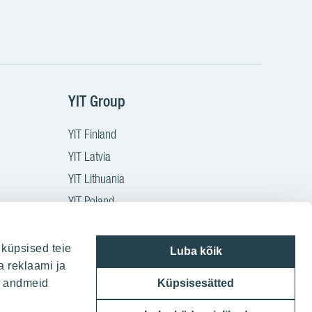
YIT Group
YIT Finland
YIT Latvia
YIT Lithuania
YIT Poland
YIT Czech
YIT Slovakia
 küpsised teie
Luba kõik
a reklaami ja
YIT Group
ie andmeid
Küpsisesätted