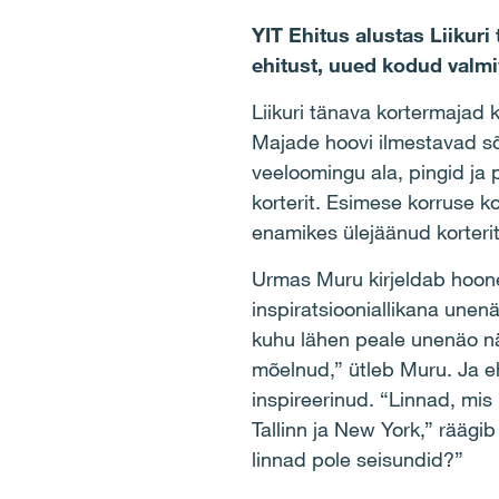
YIT Ehitus alustas Liikur
ehitust, uued kodud valmi
Liikuri tänava kortermajad 
Majade hoovi ilmestavad sõ
veeloomingu ala, pingid ja
korterit. Esimese korruse k
enamikes ülejäänud korterit
Urmas Muru kirjeldab hoone
inspiratsiooniallikana unen
kuhu lähen peale unenäo nä
mõelnud,” ütleb Muru. Ja eh
inspireerinud. “Linnad, mi
Tallinn ja New York,” räägi
linnad pole seisundid?”