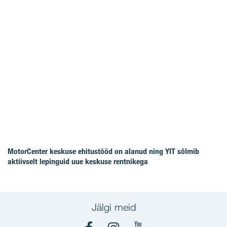
MotorCenter keskuse ehitustööd on alanud ning YIT sõlmib
aktiivselt lepinguid uue keskuse rentnikega
Jälgi meid