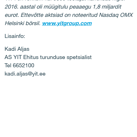
2016. aastal oli müügitulu peaaegu 1,8 miljardit
eurot. Ettevõtte aktsiad on noteeritud Nasdaq OMX
Helsinki börsil.
www.yitgroup.com
Lisainfo:
Kadi Aljas
AS YIT Ehitus turunduse spetsialist
Tel 6652100
kadi.aljas@yit.ee