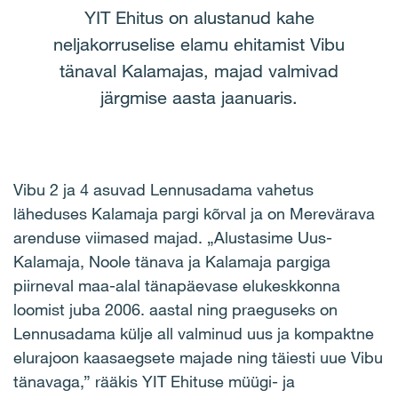
YIT Ehitus on alustanud kahe
neljakorruselise elamu ehitamist Vibu
tänaval Kalamajas, majad valmivad
järgmise aasta jaanuaris.
Vibu 2 ja 4 asuvad Lennusadama vahetus
läheduses Kalamaja pargi kõrval ja on Merevärava
arenduse viimased majad. „Alustasime Uus-
Kalamaja, Noole tänava ja Kalamaja pargiga
piirneval maa-alal tänapäevase elukeskkonna
loomist juba 2006. aastal ning praeguseks on
Lennusadama külje all valminud uus ja kompaktne
elurajoon kaasaegsete majade ning täiesti uue Vibu
tänavaga,” rääkis YIT Ehituse müügi- ja