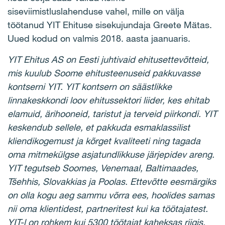
siseviimistluslahenduse vahel, mille on välja
töötanud YIT Ehituse sisekujundaja Greete Mätas.
Uued kodud on valmis 2018. aasta jaanuaris.
YIT Ehitus AS on Eesti juhtivaid ehitusettevõtteid,
mis kuulub Soome ehitusteenuseid pakkuvasse
kontserni YIT. YIT kontsern on säästlikke
linnakeskkondi loov ehitussektori liider, kes ehitab
elamuid, ärihooneid, taristut ja terveid piirkondi. YIT
keskendub sellele, et pakkuda esmaklassilist
kliendikogemust ja kõrget kvaliteeti ning tagada
oma mitmekülgse asjatundlikkuse järjepidev areng.
YIT tegutseb Soomes, Venemaal, Baltimaades,
Tšehhis, Slovakkias ja Poolas. Ettevõtte eesmärgiks
on olla kogu aeg sammu võrra ees, hoolides samas
nii oma klientidest, partneritest kui ka töötajatest.
YIT-l on rohkem kui 5300 töötajat kaheksas riigis.