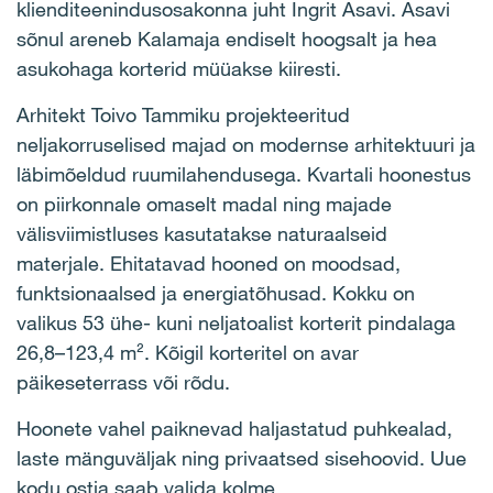
klienditeenindusosakonna juht Ingrit Asavi. Asavi
sõnul areneb Kalamaja endiselt hoogsalt ja hea
asukohaga korterid müüakse kiiresti.
Arhitekt Toivo Tammiku projekteeritud
neljakorruselised majad on modernse arhitektuuri ja
läbimõeldud ruumilahendusega. Kvartali hoonestus
on piirkonnale omaselt madal ning majade
välisviimistluses kasutatakse naturaalseid
materjale. Ehitatavad hooned on moodsad,
funktsionaalsed ja energiatõhusad. Kokku on
valikus 53 ühe- kuni neljatoalist korterit pindalaga
26,8–123,4 m². Kõigil korteritel on avar
päikeseterrass või rõdu.
Hoonete vahel paiknevad haljastatud puhkealad,
laste mänguväljak ning privaatsed sisehoovid. Uue
kodu ostja saab valida kolme