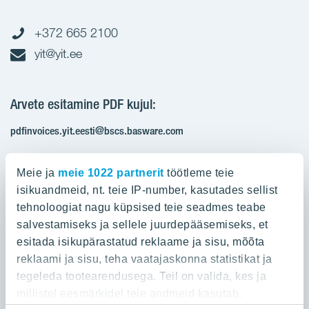
+372 665 2100
yit@yit.ee
Arvete esitamine PDF kujul:
pdfinvoices.yit.eesti@bscs.basware.com
Registrikood: 10093801
Meie ja
meie 1022 partnerit
töötleme teie
KMKR: EE100210897
isikuandmeid, nt. teie IP-number, kasutades sellist
tehnoloogiat nagu küpsised teie seadmes teabe
salvestamiseks ja sellele juurdepääsemiseks, et
Ettevõttest
esitada isikupärastatud reklaame ja sisu, mõõta
reklaami ja sisu, teha vaatajaskonna statistikat ja
YIT Group
Ettevõttest
tegeleda tootearendusega. Teil on valida, kes ja
Töö ja praktika
millistel eesmärkidel teie andmeid kasutab.