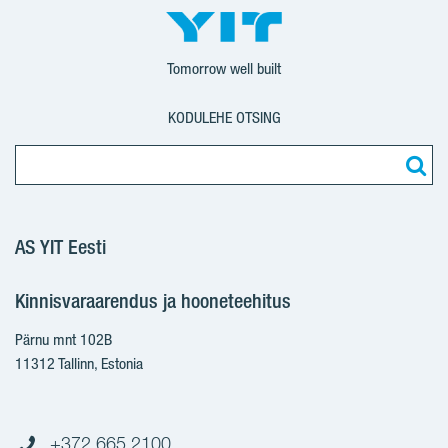
Tomorrow well built
KODULEHE OTSING
AS YIT Eesti
Kinnisvaraarendus ja hooneteehitus
Pärnu mnt 102B
11312 Tallinn, Estonia
+372 665 2100