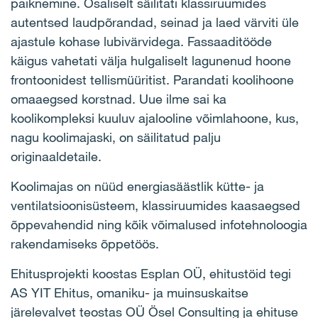
paiknemine. Osaliselt säilitati klassiruumides
autentsed laudpõrandad, seinad ja laed värviti üle
ajastule kohase lubivärvidega. Fassaaditööde
käigus vahetati välja hulgaliselt lagunenud hoone
frontoonidest tellismüüritist. Parandati koolihoone
omaaegsed korstnad. Uue ilme sai ka
koolikompleksi kuuluv ajalooline võimlahoone, kus,
nagu koolimajaski, on säilitatud palju
originaaldetaile.
Koolimajas on nüüd energiasäästlik kütte- ja
ventilatsioonisüsteem, klassiruumides kaasaegsed
õppevahendid ning kõik võimalused infotehnoloogia
rakendamiseks õppetöös.
Ehitusprojekti koostas Esplan OÜ, ehitustöid tegi
AS YIT Ehitus, omaniku- ja muinsuskaitse
järelevalvet teostas OÜ Ösel Consulting ja ehituse