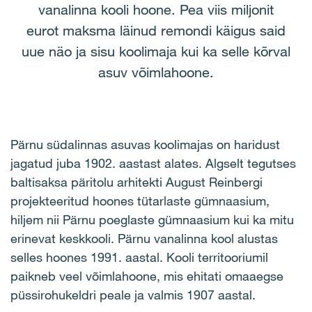
vanalinna kooli hoone. Pea viis miljonit
eurot maksma läinud remondi käigus said
uue näo ja sisu koolimaja kui ka selle kõrval
asuv võimlahoone.
Pärnu südalinnas asuvas koolimajas on haridust
jagatud juba 1902. aastast alates. Algselt tegutses
baltisaksa päritolu arhitekti August Reinbergi
projekteeritud hoones tütarlaste gümnaasium,
hiljem nii Pärnu poeglaste gümnaasium kui ka mitu
erinevat keskkooli. Pärnu vanalinna kool alustas
selles hoones 1991. aastal. Kooli territooriumil
paikneb veel võimlahoone, mis ehitati omaaegse
püssirohukeldri peale ja valmis 1907 aastal.