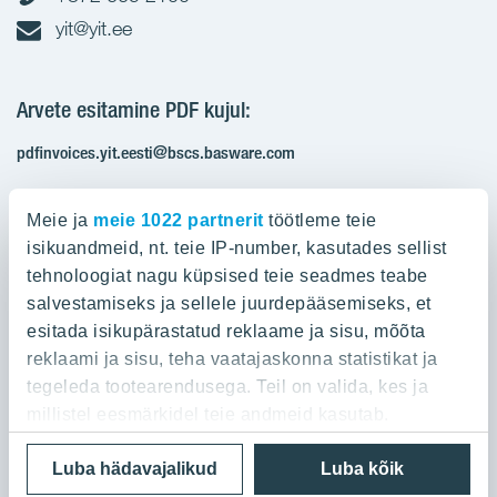
yit@yit.ee
Arvete esitamine PDF kujul:
pdfinvoices.yit.eesti@bscs.basware.com
Registrikood: 10093801
Meie ja
meie 1022 partnerit
töötleme teie
KMKR: EE100210897
isikuandmeid, nt. teie IP-number, kasutades sellist
tehnoloogiat nagu küpsised teie seadmes teabe
salvestamiseks ja sellele juurdepääsemiseks, et
Ettevõttest
esitada isikupärastatud reklaame ja sisu, mõõta
reklaami ja sisu, teha vaatajaskonna statistikat ja
YIT Group
Ettevõttest
tegeleda tootearendusega. Teil on valida, kes ja
Töö ja praktika
millistel eesmärkidel teie andmeid kasutab.
YIT Finland
Referentsid
Privaatsuspoliitika
Cookie settings
Luba hädavajalikud
Luba kõik
Kui te lubate, sooviksime ka:
YIT Latvia
Kontaktid
© 2026 YIT Corporation