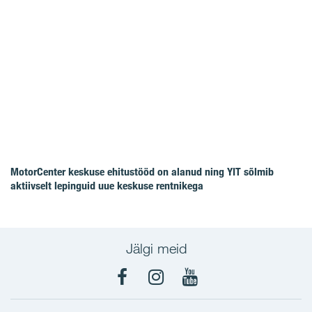
MotorCenter keskuse ehitustööd on alanud ning YIT sõlmib
aktiivselt lepinguid uue keskuse rentnikega
Jälgi meid
Facebook
Instagram
YouTube