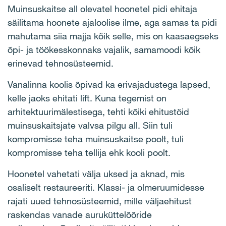
Muinsuskaitse all olevatel hoonetel pidi ehitaja
säilitama hoonete ajaloolise ilme, aga samas ta pidi
mahutama siia majja kõik selle, mis on kaasaegseks
õpi- ja töökesskonnaks vajalik, samamoodi kõik
erinevad tehnosüsteemid.
Vanalinna koolis õpivad ka erivajadustega lapsed,
kelle jaoks ehitati lift. Kuna tegemist on
arhitektuurimälestisega, tehti kõiki ehitustöid
muinsuskaitsjate valvsa pilgu all. Siin tuli
kompromisse teha muinsuskaitse poolt, tuli
kompromisse teha tellija ehk kooli poolt.
Hoonetel vahetati välja uksed ja aknad, mis
osaliselt restaureeriti. Klassi- ja olmeruumidesse
rajati uued tehnosüsteemid, mille väljaehitust
raskendas vanade auruküttelõõride