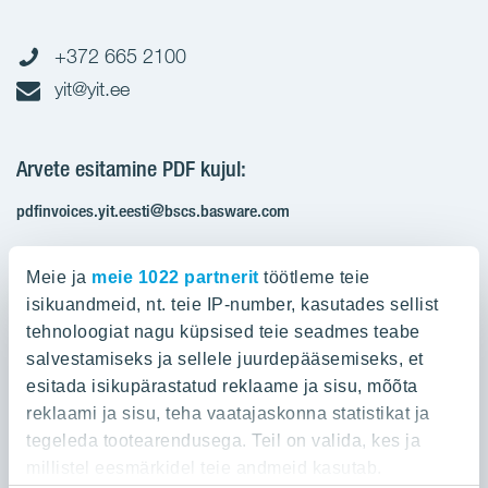
+372 665 2100
yit@yit.ee
Arvete esitamine PDF kujul:
pdfinvoices.yit.eesti@bscs.basware.com
Registrikood: 10093801
Meie ja
meie 1022 partnerit
töötleme teie
KMKR: EE100210897
isikuandmeid, nt. teie IP-number, kasutades sellist
tehnoloogiat nagu küpsised teie seadmes teabe
salvestamiseks ja sellele juurdepääsemiseks, et
Ettevõttest
esitada isikupärastatud reklaame ja sisu, mõõta
reklaami ja sisu, teha vaatajaskonna statistikat ja
YIT Group
Ettevõttest
tegeleda tootearendusega. Teil on valida, kes ja
Töö ja praktika
millistel eesmärkidel teie andmeid kasutab.