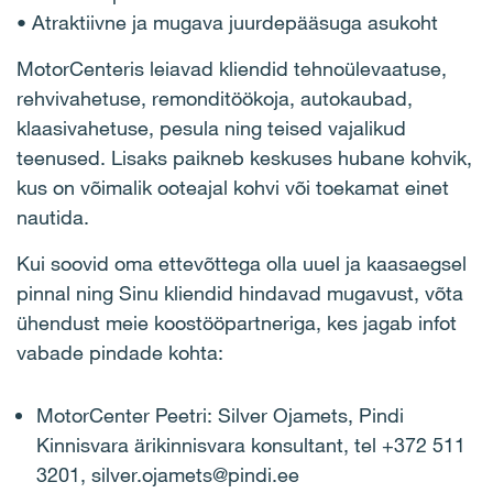
• Atraktiivne ja mugava juurdepääsuga asukoht
MotorCenteris leiavad kliendid tehnoülevaatuse,
rehvivahetuse, remonditöökoja, autokaubad,
klaasivahetuse, pesula ning teised vajalikud
teenused. Lisaks paikneb keskuses hubane kohvik,
kus on võimalik ooteajal kohvi või toekamat einet
nautida.
Kui soovid oma ettevõttega olla uuel ja kaasaegsel
pinnal ning Sinu kliendid hindavad mugavust, võta
ühendust meie koostööpartneriga, kes jagab infot
vabade pindade kohta:
MotorCenter Peetri: Silver Ojamets, Pindi
Kinnisvara ärikinnisvara konsultant, tel +372 511
3201, silver.ojamets@pindi.ee