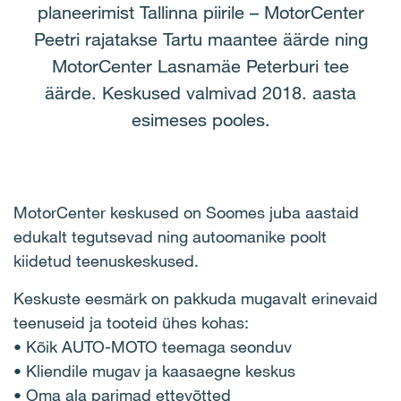
planeerimist Tallinna piirile – MotorCenter
Peetri rajatakse Tartu maantee äärde ning
MotorCenter Lasnamäe Peterburi tee
äärde. Keskused valmivad 2018. aasta
esimeses pooles.
MotorCenter keskused on Soomes juba aastaid
edukalt tegutsevad ning autoomanike poolt
kiidetud teenuskeskused.
Keskuste eesmärk on pakkuda mugavalt erinevaid
teenuseid ja tooteid ühes kohas:
• Kõik AUTO-MOTO teemaga seonduv
• Kliendile mugav ja kaasaegne keskus
• Oma ala parimad ettevõtted