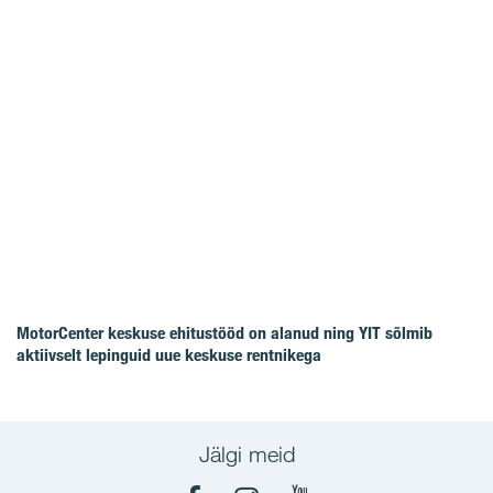
MotorCenter keskuse ehitustööd on alanud ning YIT sõlmib
aktiivselt lepinguid uue keskuse rentnikega
Jälgi meid