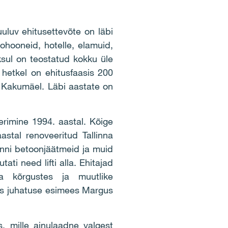
uluv ehitusettevõte on läbi
oohooneid, hotelle, elamuid,
oksul on teostatud kokku üle
 hetkel on ehitusfaasis 200
a Kakumäel. Läbi aastate on
erimine 1994. aastal. Kõige
stal renoveeritud Tallinna
tonni betoonjäätmeid ja muid
ti need lifti alla. Ehitajad
ga kõrgustes ja muutlike
itus juhatuse esimees Margus
, mille ainulaadne valgest