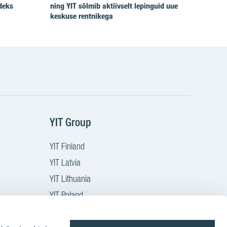
deks
ning YIT sõlmib aktiivselt lepinguid uue
keskuse rentnikega
YIT Group
YIT Finland
YIT Latvia
YIT Lithuania
YIT Poland
YIT Czech