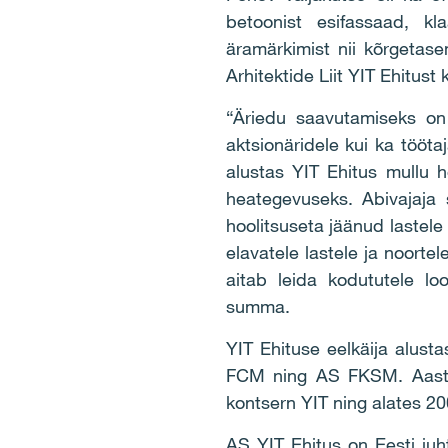
betoonist esifassaad, kl
äramärkimist nii kõrgetase
Arhitektide Liit YIT Ehitust
“Äriedu saavutamiseks on 
aktsionäridele kui ka tööt
alustas YIT Ehitus mullu 
heategevuseks. Abivajaja 
hoolitsuseta jäänud lastel
elavatele lastele ja noort
aitab leida kodututele l
summa.
YIT Ehituse eelkäija alust
FCM ning AS FKSM. Aasta
kontsern YIT ning alates 20
AS YIT Ehitus on Eesti juh