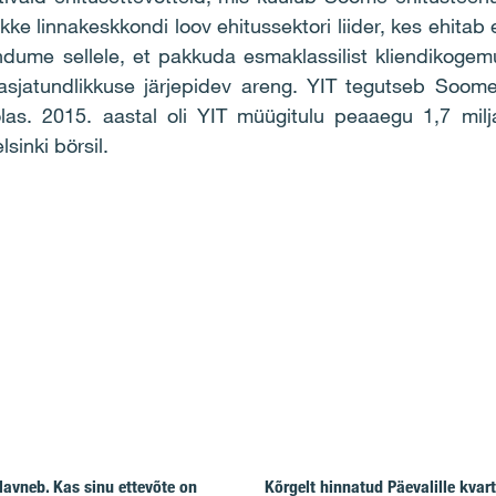
kke linnakeskkondi loov ehitussektori liider, kes ehitab 
ndume sellele, et pakkuda esmaklassilist kliendikogemu
sjatundlikkuse järjepidev areng. YIT tegutseb Soome
las. 2015. aastal oli YIT müügitulu peaaegu 1,7 milj
inki börsil.
lavneb. Kas sinu ettevõte on
Kõrgelt hinnatud Päevalille kvart