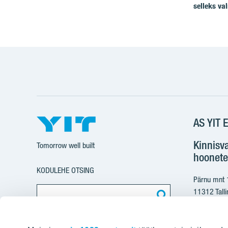
selleks va
AS YIT E
Kinnisv
Tomorrow well built
hoonete
KODULEHE OTSING
Pärnu mnt
11312 Talli
+37