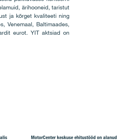
elamuid, ärihooneid, taristut
st ja kõrget kvaliteeti ning
s, Venemaal, Baltimaades,
ardit eurot. YIT aktsiad on
alis
MotorCenter keskuse ehitustööd on alanud