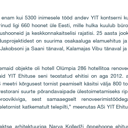
a enam kui 5300 inimesele tööd andev YIT kontserni ku
inud ligi 660 hoonet üle Eesti, mille hulka kuulub bür
ushooneid ja keskkonnakaitselisi rajatisi. 25 aasta jo
dusprojektidest on suurima osakaaluga elamuehitus ja
as Jakobsoni ja Saani tänaval, Kalamajas Vibu tänaval j
emaid objekte oli hotell Olümpia 286 hotellitoa renove
id YIT Ehituse seni teostatud ehitisi on aga 2012. aa
4 meetri kõrgusest tornist peamiselt käsitsi välja 800 
restorani suurte põrandavaipade ülestoimetamiseks riputa
oovikiviga, sest samaaegselt renoveerimistööde
eletornist katkematult telepilti,” meenutas ASi YIT Eh
fektse arhitektuuriga Narva Kolledži õppehoone ehitus