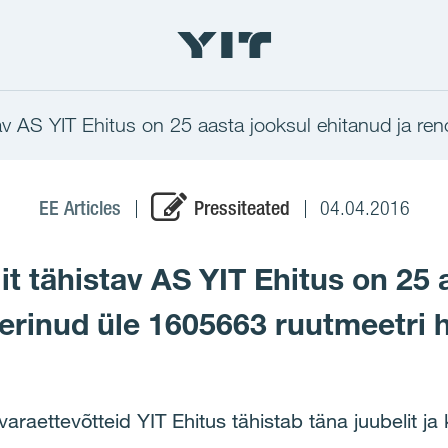
tav AS YIT Ehitus on 25 aasta jooksul ehitanud ja r
EE Articles
Pressiteated
04.04.2016
it tähistav AS YIT Ehitus on 25 
erinud üle 1605663 ruutmeetri 
isvaraettevõtteid YIT Ehitus tähistab täna juubelit j