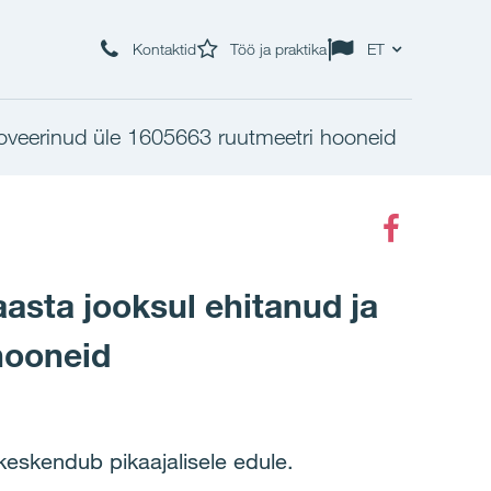
Kontaktid
Töö ja praktika
ET
enoveerinud üle 1605663 ruutmeetri hooneid
Faceboo
aasta jooksul ehitanud ja
hooneid
a keskendub pikaajalisele edule.