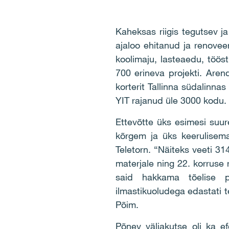
Kaheksas riigis tegutsev j
ajaloo ehitanud ja renoveer
koolimaju, lasteaedu, tööst
700 erineva projekti. Aren
korterit Tallinna südalinn
YIT rajanud üle 3000 kodu.
Ettevõtte üks esimesi suur
kõrgem ja üks keerulisema
Teletorn. “Näiteks veeti 31
materjale ning 22. korruse 
said hakkama tõelise pr
ilmastikuoludega edastati t
Põim.
Põnev väljakutse oli ka e