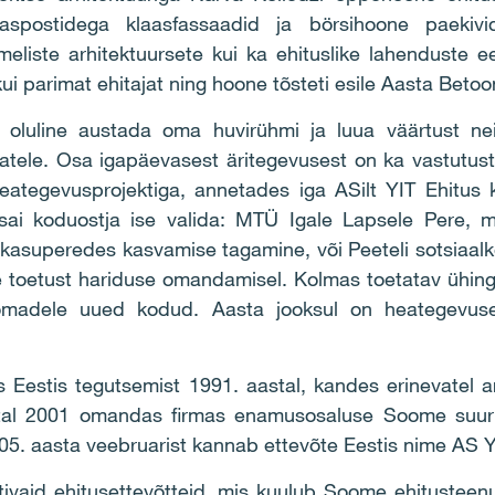
aaspostidega klaasfassaadid ja börsihoone paekiv
meliste arhitektuursete kui ka ehituslike lahenduste e
 kui parimat ehitajat ning hoone tõsteti esile Aasta Betoo
oluline austada oma huvirühmi ja luua väärtust neile 
ajatele. Osa igapäevasest äritegevusest on ka vastutus
heategevusprojektiga, annetades iga ASilt YIT Ehitus 
sai koduostja ise valida: MTÜ Igale Lapsele Pere, 
e kasuperedes kasvamise tagamine, või Peeteli sotsiaa
ele toetust hariduse omandamisel. Kolmas toetatav ühi
oomadele uued kodud. Aasta jooksul on heategevus
as Eestis tegutsemist 1991. aastal, kandes erinevatel
l 2001 omandas firmas enamusosaluse Soome suuri
05. aasta veebruarist kannab ettevõte Eestis nime AS Y
tivaid ehitusettevõtteid, mis kuulub Soome ehitustee