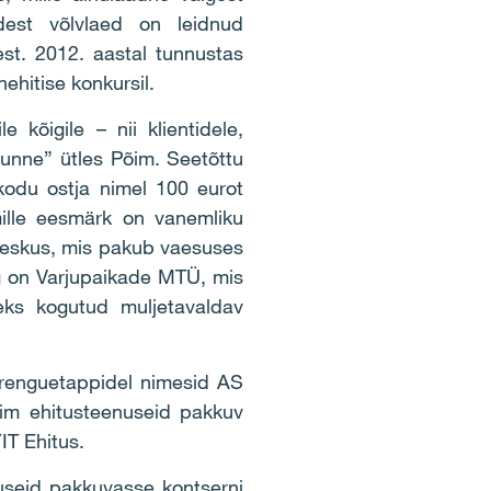
idest võlvlaed on leidnud
est. 2012. aastal tunnustas
nehitise konkursil.
kõigile – nii klientidele,
tunne” ütles Põim. Seetõttu
kodu ostja nimel 100 eurot
mille eesmärk on vanemliku
lkeskus, mis pakub vaesuses
ng on Varjupaikade MTÜ, mis
eks kogutud muljetavaldav
 arenguetappidel nimesid AS
m ehitusteenuseid pakkuv
IT Ehitus.
nuseid pakkuvasse kontserni