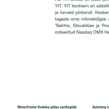
YIT. YIT kontsern on säästli
ja terveid piirkondi. Keske
tagada oma mitmekülgse a
Tšehhis, Slovakkias ja Poo
noteeritud Nasdaq OMX Hels
MotorCenter Kadaka pidas sarikapidu
Autoturg e