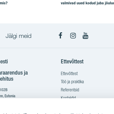
lmis?
valmivad uued kodud juba jõulu
Jälgi meid
Facebook
Instagram
YouTube
esti
Ettevõttest
araarendus ja
Ettevõttest
ehitus
Töö ja praktika
Referentsid
 102B
nn, Estonia
Kontaktid
Ostame maad
2 665 2100