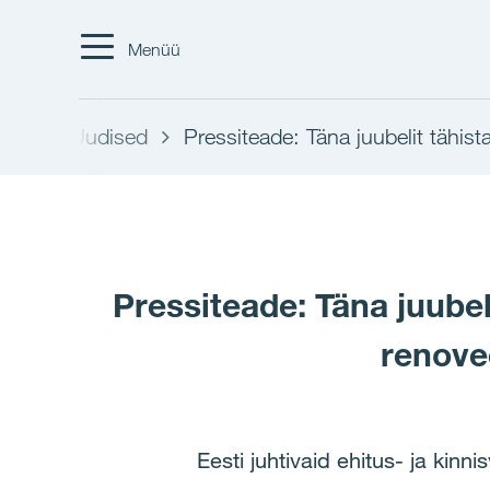
Menüü
test
Uudised
Pressiteade: Täna juubelit tähis
Pressiteade: Täna juubel
renove
Eesti juhtivaid ehitus- ja kinn