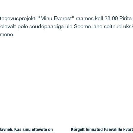
tegevusprojekti "Minu Everest" raames kell 23.00 Pirita
aolevalt pole sõudepaadiga üle Soome lahe sõitnud üksk
imene.
lavneb. Kas sinu ettevõte on
Kõrgelt hinnatud Päevalille kvart