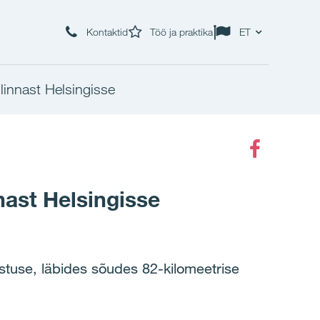
Kontaktid
Töö ja praktika
ET
linnast Helsingisse
Faceboo
nast Helsingisse
stuse, läbides sõudes 82-kilomeetrise