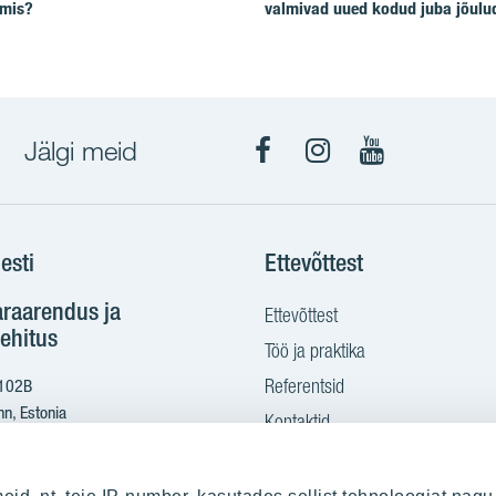
lmis?
valmivad uued kodud juba jõulu
Jälgi meid
Facebook
Instagram
YouTube
esti
Ettevõttest
araarendus ja
Ettevõttest
ehitus
Töö ja praktika
Referentsid
 102B
nn, Estonia
Kontaktid
Ostame maad
2 665 2100