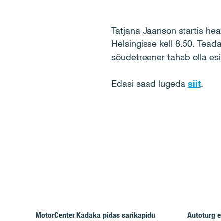
Tatjana Jaanson startis hea
Helsingisse kell 8.50. Tead
sõudetreener tahab olla es
Edasi saad lugeda
siit
.
MotorCenter Kadaka pidas sarikapidu
Autoturg e