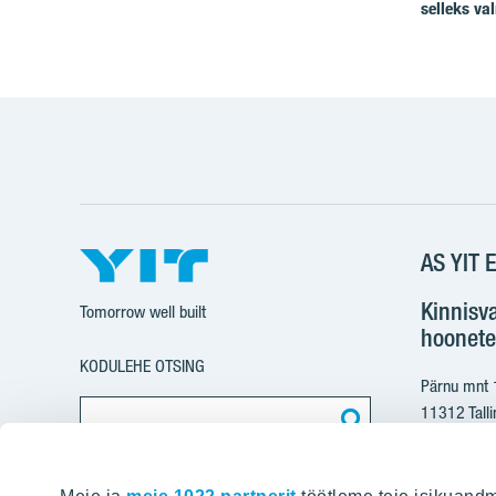
selleks va
AS YIT E
Kinnisv
Tomorrow well built
hoonete
KODULEHE OTSING
Pärnu mnt
11312 Talli
+37