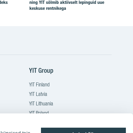
deks
ning YIT sõlmib aktiivselt lepinguid uue
keskuse rentnikega
YIT Group
YIT Finland
YIT Latvia
YIT Lithuania
YIT Poland
YIT Czech
YIT Slovakia