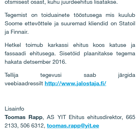
otsmisest osast, kuhu juurdeehitus lisatakse.
Tegemist on toiduainete tööstusega mis kuulub
Soome ettevõttele ja suuremad kliendid on Statoil
ja Finnair.
Hetkel toimub karkassi ehitus koos katuse ja
fassaadi ehitusega. Sisetöid plaanitakse tegema
hakata detsember 2016.
Tellija tegevusi saab järgida
veebiaadressilt
http://www.jalostaja.fi/
Lisainfo
Toomas Rapp
, AS YIT Ehitus ehitusdirektor, 665
2133, 506 6312,
toomas.rapp@yit.ee