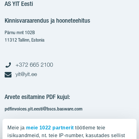
AS YIT Eesti
Kinnisvaraarendus ja hooneteehitus
Pärnu mnt 102B
11312 Tallinn, Estonia
+372 665 2100
yit@yit.ee
Arvete esitamine PDF kujul:
pdfinvoices.yit.eesti@bscs.basware.com
Registrikood: 10093801
Meie ja
meie 1022 partnerit
töötleme teie
KMKR: EE100210897
isikuandmeid, nt. teie IP-number, kasutades sellist