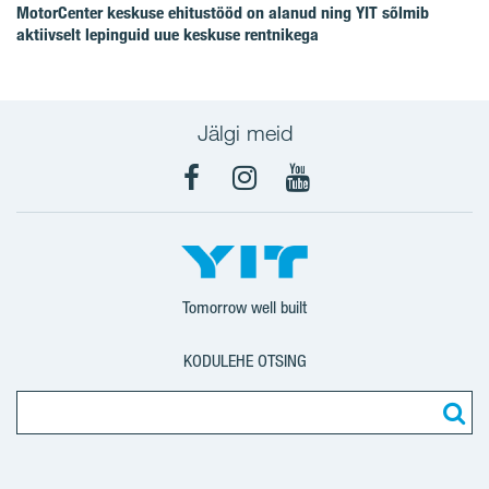
MotorCenter keskuse ehitustööd on alanud ning YIT sõlmib
aktiivselt lepinguid uue keskuse rentnikega
Jälgi meid
Facebook
Instagram
YouTube
Tomorrow well built
KODULEHE OTSING