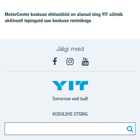
MotorCenter keskuse ehitustööd on alanud ning YIT sõlmib
aktiivselt lepinguid uue keskuse rentnikega
Jälgi meid
Facebook
Instagram
YouTube
Tomorrow well built
KODULEHE OTSING