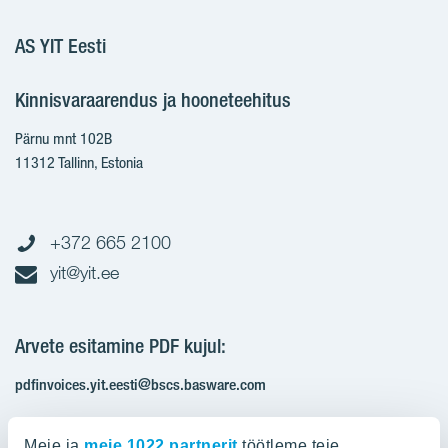
AS YIT Eesti
Kinnisvaraarendus ja hooneteehitus
Pärnu mnt 102B
11312 Tallinn, Estonia
+372 665 2100
yit@yit.ee
Arvete esitamine PDF kujul:
pdfinvoices.yit.eesti@bscs.basware.com
Registrikood: 10093801
Meie ja
meie 1022 partnerit
töötleme teie