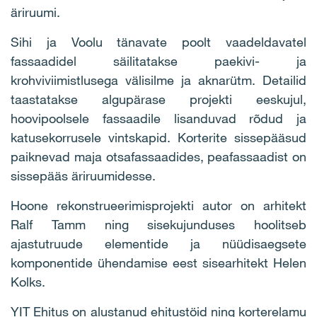
äriruumi.
Sihi ja Voolu tänavate poolt vaadeldavatel
fassaadidel säilitatakse paekivi- ja
krohviviimistlusega välisilme ja aknarütm. Detailid
taastatakse algupärase projekti eeskujul,
hoovipoolsele fassaadile lisanduvad rõdud ja
katusekorrusele vintskapid. Korterite sissepääsud
paiknevad maja otsafassaadides, peafassaadist on
sissepääs äriruumidesse.
Hoone rekonstrueerimisprojekti autor on arhitekt
Ralf Tamm ning sisekujunduses hoolitseb
ajastutruude elementide ja nüüdisaegsete
komponentide ühendamise eest sisearhitekt Helen
Kolks.
YIT Ehitus on alustanud ehitustöid ning korterelamu