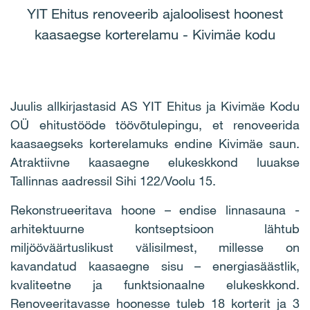
YIT Ehitus renoveerib ajaloolisest hoonest
kaasaegse korterelamu - Kivimäe kodu
Juulis allkirjastasid AS YIT Ehitus ja Kivimäe Kodu
OÜ ehitustööde töövõtulepingu, et renoveerida
kaasaegseks korterelamuks endine Kivimäe saun.
Atraktiivne kaasaegne elukeskkond luuakse
Tallinnas aadressil Sihi 122/Voolu 15.
Rekonstrueeritava hoone – endise linnasauna -
arhitektuurne kontseptsioon lähtub
miljööväärtuslikust välisilmest, millesse on
kavandatud kaasaegne sisu – energiasäästlik,
kvaliteetne ja funktsionaalne elukeskkond.
Renoveeritavasse hoonesse tuleb 18 korterit ja 3