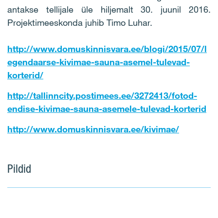
antakse tellijale üle hiljemalt 30. juunil 2016.
Projektimeeskonda juhib Timo Luhar.
http://www.domuskinnisvara.ee/blogi/2015/07/l
egendaarse-kivimae-sauna-asemel-tulevad-
korterid/
http://tallinncity.postimees.ee/3272413/fotod-
endise-kivimae-sauna-asemele-tulevad-korterid
http://www.domuskinnisvara.ee/kivimae/
Pildid