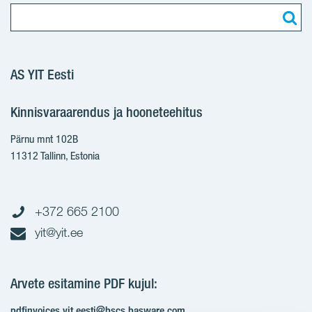
AS YIT Eesti
Kinnisvaraarendus ja hooneteehitus
Pärnu mnt 102B
11312 Tallinn, Estonia
+372 665 2100
yit@yit.ee
Arvete esitamine PDF kujul:
pdfinvoices.yit.eesti@bscs.basware.com