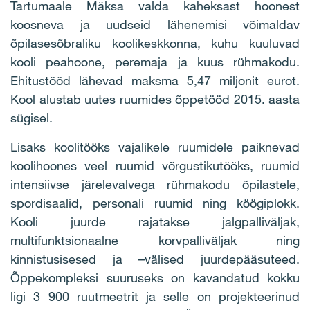
Tartumaale Mäksa valda kaheksast hoonest
koosneva ja uudseid lähenemisi võimaldav
õpilasesõbraliku koolikeskkonna, kuhu kuuluvad
kooli peahoone, peremaja ja kuus rühmakodu.
Ehitustööd lähevad maksma 5,47 miljonit eurot.
Kool alustab uutes ruumides õppetööd 2015. aasta
sügisel.
Lisaks koolitööks vajalikele ruumidele paiknevad
koolihoones veel ruumid võrgustikutööks, ruumid
intensiivse järelevalvega rühmakodu õpilastele,
spordisaalid, personali ruumid ning köögiplokk.
Kooli juurde rajatakse jalgpalliväljak,
multifunktsionaalne korvpalliväljak ning
kinnistusisesed ja –välised juurdepääsuteed.
Õppekompleksi suuruseks on kavandatud kokku
ligi 3 900 ruutmeetrit ja selle on projekteerinud