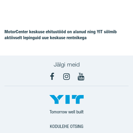
MotorCenter keskuse ehitustööd on alanud ning YIT sõlmib
aktiivselt lepinguid uue keskuse rentnikega
Jälgi meid
Facebook
Instagram
YouTube
Tomorrow well built
KODULEHE OTSING