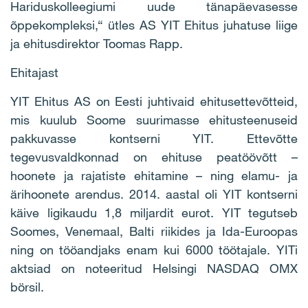
Hariduskolleegiumi uude tänapäevasesse
õppekompleksi,“ ütles AS YIT Ehitus juhatuse liige
ja ehitusdirektor Toomas Rapp.
Ehitajast
YIT Ehitus AS on Eesti juhtivaid ehitusettevõtteid,
mis kuulub Soome suurimasse ehitusteenuseid
pakkuvasse kontserni YIT. Ettevõtte
tegevusvaldkonnad on ehituse peatöövõtt –
hoonete ja rajatiste ehitamine – ning elamu- ja
ärihoonete arendus. 2014. aastal oli YIT kontserni
käive ligikaudu 1,8 miljardit eurot. YIT tegutseb
Soomes, Venemaal, Balti riikides ja Ida-Euroopas
ning on tööandjaks enam kui 6000 töötajale. YITi
aktsiad on noteeritud Helsingi NASDAQ OMX
börsil.