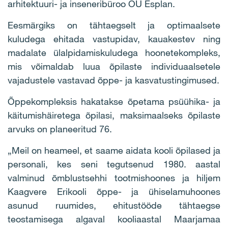
arhitektuuri- ja inseneribüroo OÜ Esplan.
Eesmärgiks on tähtaegselt ja optimaalsete
kuludega ehitada vastupidav, kauakestev ning
madalate ülalpidamiskuludega hoonetekompleks,
mis võimaldab luua õpilaste individuaalsetele
vajadustele vastavad õppe- ja kasvatustingimused.
Õppekompleksis hakatakse õpetama psüühika- ja
käitumishäiretega õpilasi, maksimaalseks õpilaste
arvuks on planeeritud 76.
„Meil on heameel, et saame aidata kooli õpilased ja
personali, kes seni tegutsenud 1980. aastal
valminud õmblustsehhi tootmishoones ja hiljem
Kaagvere Erikooli õppe- ja ühiselamuhoones
asunud ruumides, ehitustööde tähtaegse
teostamisega algaval kooliaastal Maarjamaa