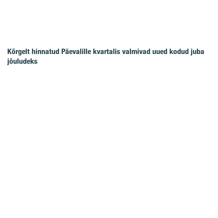
Kõrgelt hinnatud Päevalille kvartalis valmivad uued kodud juba
jõuludeks