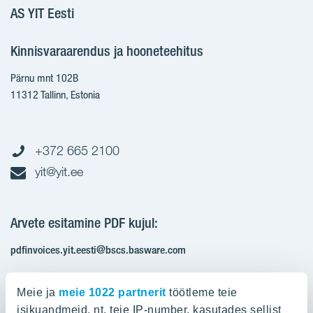
AS YIT Eesti
Kinnisvaraarendus ja hooneteehitus
Pärnu mnt 102B
11312 Tallinn, Estonia
+372 665 2100
yit@yit.ee
Arvete esitamine PDF kujul:
pdfinvoices.yit.eesti@bscs.basware.com
Registrikood: 10093801
Meie ja
meie 1022 partnerit
töötleme teie
KMKR: EE100210897
isikuandmeid, nt. teie IP-number, kasutades sellist