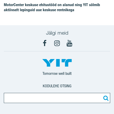
MotorCenter keskuse ehitustööd on alanud ning YIT sõlmib
aktiivselt lepinguid uue keskuse rentnikega
Jälgi meid
Facebook
Instagram
YouTube
Tomorrow well built
KODULEHE OTSING