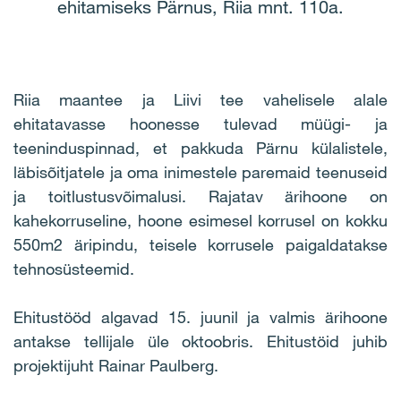
ehitamiseks Pärnus, Riia mnt. 110a.
Riia maantee ja Liivi tee vahelisele alale
ehitatavasse hoonesse tulevad müügi- ja
teeninduspinnad, et pakkuda Pärnu külalistele,
läbisõitjatele ja oma inimestele paremaid teenuseid
ja toitlustusvõimalusi. Rajatav ärihoone on
kahekorruseline, hoone esimesel korrusel on kokku
550m2 äripindu, teisele korrusele paigaldatakse
tehnosüsteemid.
Ehitustööd algavad 15. juunil ja valmis ärihoone
antakse tellijale üle oktoobris. Ehitustöid juhib
projektijuht Rainar Paulberg.