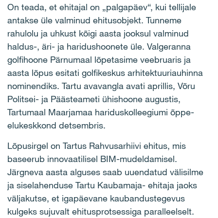
On teada, et ehitajal on „palgapäev“, kui tellijale
antakse üle valminud ehitusobjekt. Tunneme
rahulolu ja uhkust kõigi aasta jooksul valminud
haldus-, äri- ja haridushoonete üle. Valgeranna
golfihoone Pärnumaal lõpetasime veebruaris ja
aasta lõpus esitati golfikeskus arhitektuuriauhinna
nominendiks. Tartu avavangla avati aprillis, Võru
Politsei- ja Päästeameti ühishoone augustis,
Tartumaal Maarjamaa hariduskolleegiumi õppe-
elukeskkond detsembris.
Lõpusirgel on Tartus Rahvusarhiivi ehitus, mis
baseerub innovaatilisel BIM-mudeldamisel.
Järgneva aasta alguses saab uuendatud välisilme
ja siselahenduse Tartu Kaubamaja- ehitaja jaoks
väljakutse, et igapäevane kaubandustegevus
kulgeks sujuvalt ehitusprotsessiga paralleelselt.