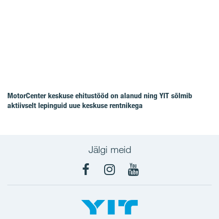
MotorCenter keskuse ehitustööd on alanud ning YIT sõlmib
aktiivselt lepinguid uue keskuse rentnikega
Jälgi meid
Facebook
Instagram
YouTube