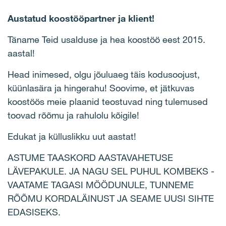
Austatud koostööpartner ja klient!
Täname Teid usalduse ja hea koostöö eest 2015.
aastal!
Head inimesed, olgu jõuluaeg täis kodusoojust,
küünlasära ja hingerahu! Soovime, et jätkuvas
koostöös meie plaanid teostuvad ning tulemused
toovad rõõmu ja rahulolu kõigile!
Edukat ja külluslikku uut aastat!
ASTUME TAASKORD AASTAVAHETUSE
LÄVEPAKULE. JA NAGU SEL PUHUL KOMBEKS -
VAATAME TAGASI MÖÖDUNULE, TUNNEME
RÕÕMU KORDALÄINUST JA SEAME UUSI SIHTE
EDASISEKS.