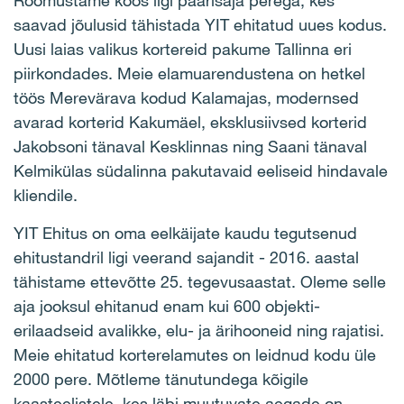
Rõõmustame koos ligi paarisaja perega, kes
saavad jõulusid tähistada YIT ehitatud uues kodus.
Uusi laias valikus kortereid pakume Tallinna eri
piirkondades. Meie elamuarendustena on hetkel
töös Merevärava kodud Kalamajas, modernsed
avarad korterid Kakumäel, eksklusiivsed korterid
Jakobsoni tänaval Kesklinnas ning Saani tänaval
Kelmikülas südalinna pakutavaid eeliseid hindavale
kliendile.
YIT Ehitus on oma eelkäijate kaudu tegutsenud
ehitustandril ligi veerand sajandit - 2016. aastal
tähistame ettevõtte 25. tegevusaastat. Oleme selle
aja jooksul ehitanud enam kui 600 objekti-
erilaadseid avalikke, elu- ja ärihooneid ning rajatisi.
Meie ehitatud korterelamutes on leidnud kodu üle
2000 pere. Mõtleme tänutundega kõigile
kaasteelistele, kes läbi muutuvate aegade on