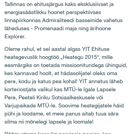
Tallinnas on ehitusjärgus kaks eksklusiivset ja
energiasäästlikku hoonet perspektiivses
linnapiirkonnas Admiraliteedi basseinide vahetus
läheduses - Promenaadi maja ning ärihoone
Explorer.
Oleme rahul, et sel aastal algas YIT Ehituse
heategevuslik hoogtöö „Heategu 2015“, mille
eesmärgiks on toetada missioonitundega ühinguid,
kes kannavad hoolt, et hädasolijatel oleks oma
pere, kodu ja katus pea kohal! YIT annetus läheb
korteriostjate valikul kas MTÜ-le Igale Lapsele
Pere, Peeteli Kiriku Sotsiaalkeskusele või
Varjupaikade MTÜ-le. Soovime heategijatele häid
pühi ja loodame, et meie panus aitab tuua sära
silma nii mõnelegi lapsele ja loomale!