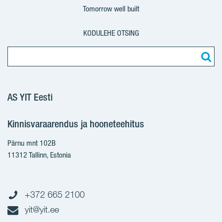
Tomorrow well built
KODULEHE OTSING
AS YIT Eesti
Kinnisvaraarendus ja hooneteehitus
Pärnu mnt 102B
11312 Tallinn, Estonia
+372 665 2100
yit@yit.ee