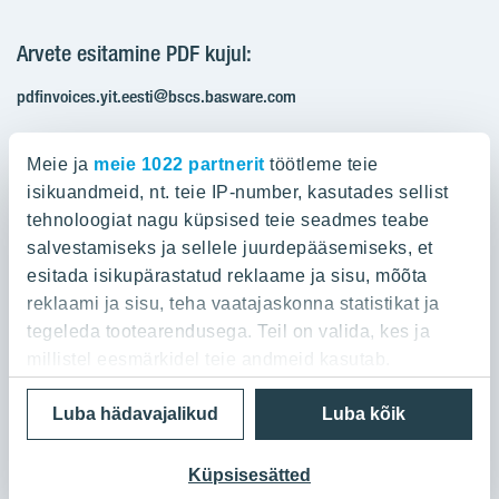
Arvete esitamine PDF kujul:
pdfinvoices.yit.eesti@bscs.basware.com
Registrikood: 10093801
Meie ja
meie 1022 partnerit
töötleme teie
KMKR: EE100210897
isikuandmeid, nt. teie IP-number, kasutades sellist
tehnoloogiat nagu küpsised teie seadmes teabe
salvestamiseks ja sellele juurdepääsemiseks, et
Ettevõttest
esitada isikupärastatud reklaame ja sisu, mõõta
reklaami ja sisu, teha vaatajaskonna statistikat ja
YIT Group
Ettevõttest
tegeleda tootearendusega. Teil on valida, kes ja
Töö ja praktika
millistel eesmärkidel teie andmeid kasutab.
YIT Finland
Referentsid
Privaatsuspoliitika
Cookie settings
Luba hädavajalikud
Luba kõik
Kui te lubate, sooviksime ka:
YIT Latvia
Kontaktid
© 2026 YIT Corporation
Koguda teie geograafilise asukoha kohta teavet,
YIT Lithuania
Ostame maad
mis võib olla mõne meetri täpsusega
Küpsisesätted
YIT Poland