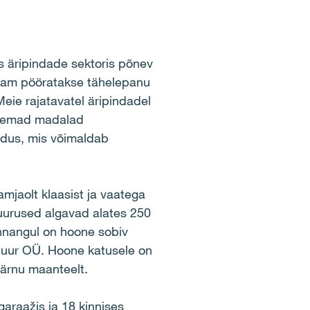
s äripindade sektoris põnev
enam pööratakse tähelepanu
eie rajatavatel äripindadel
ilisemad madalad
ndus, mis võimaldab
mjaolt klaasist ja vaatega
uurused algavad alates 250
hinnangul on hoone sobiv
tuur OÜ. Hoone katusele on
ärnu maanteelt.
garaažis ja 18 kinnises