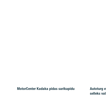
MotorCenter Kadaka pidas sarikapidu
Autoturg e
selleks va