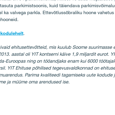
tasuta parkimistsoonis, kuid täiendava parkimis­võimal
 ka valvega parkla. Ettevõtlussõbraliku hoone vahetus
luhooneid.
 kodulehelt
.
tivaid ehitusettevõtteid, mis kuulub Soome suurimasse 
013. aastal oli YIT kontserni käive 1,9 miljardit eurot.
 Ida-Euroopas ning on tööandjaks enam kui 6000 töötajal
. YIT Ehituse põhilised tegevusvaldkonnad on ehituse
lamuarendus.
Parima kvaliteedi tagamiseks uute kodude j
tame ja müüme oma arendused ise.