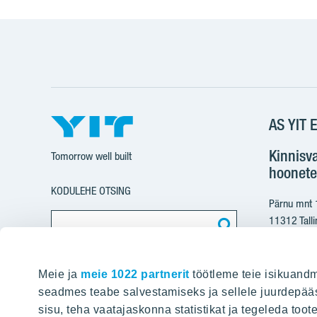
AS YIT E
Kinnisv
Tomorrow well built
hoonete
KODULEHE OTSING
Pärnu mnt
11312 Talli
+37
Meie ja
meie 1022 partnerit
töötleme teie isikuandm
yit@
seadmes teabe salvestamiseks ja sellele juurdepääs
sisu, teha vaatajaskonna statistikat ja tegeleda toot