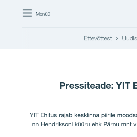
Menüü
Ettevõttest
Uudi
Pressiteade: YIT E
YIT Ehitus rajab kesklinna piirile mood
nn Hendriksoni küüru ehk Pärnu mnt vi