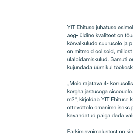
YIT Ehituse juhatuse esime
aeg- üldine kvaliteet on t
kõrvalkulude suurusele ja p
on mitmeid eeliseid, milles
ülalpidamiskulud. Samuti o
kujundada üürnikul töökeskk
„Meie rajatava 4- korruseli
kõrghaljastusega siseõuele
m2“, kirjeldab YIT Ehituse 
ettevõttele omanimeliseks 
kavandatud paigaldada valg
Parkimisvõimalustest on kin