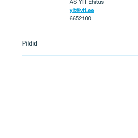
AS YIT Ehitus
yit@yit.ee
6652100
Pildid