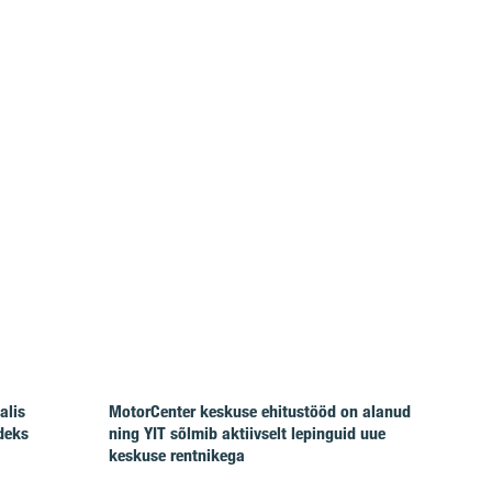
alis
MotorCenter keskuse ehitustööd on alanud
deks
ning YIT sõlmib aktiivselt lepinguid uue
keskuse rentnikega