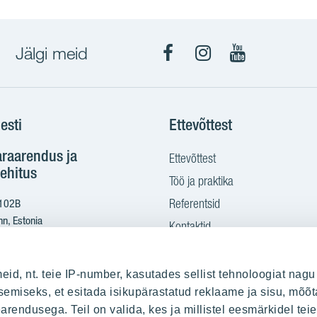
Jälgi meid
Facebook
Instagram
YouTube
esti
Ettevõttest
araarendus ja
Ettevõttest
ehitus
Töö ja praktika
Referentsid
 102B
nn, Estonia
Kontaktid
Ostame maad
2 665 2100
eid, nt. teie IP-number, kasutades sellist tehnoloogiat nagu
yit.ee
emiseks, et esitada isikupärastatud reklaame ja sisu, mõõt
earendusega. Teil on valida, kes ja millistel eesmärkidel te