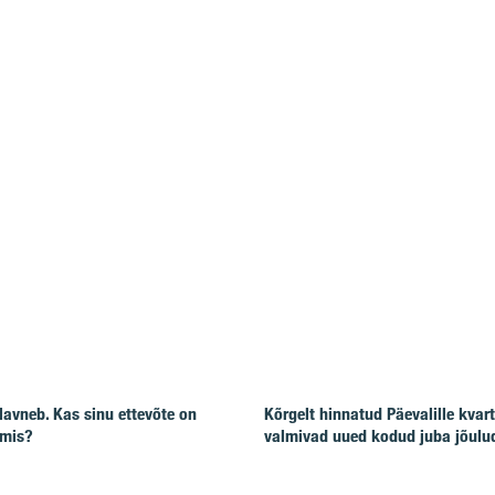
lavneb. Kas sinu ettevõte on
Kõrgelt hinnatud Päevalille kvart
lmis?
valmivad uued kodud juba jõulu