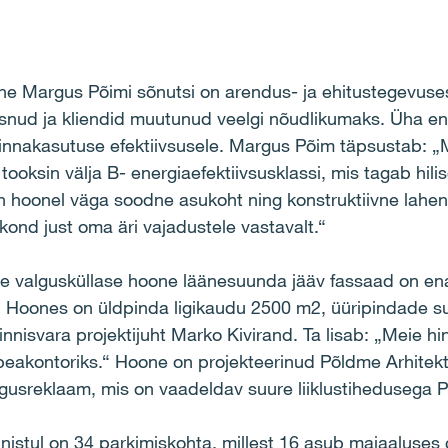
he Margus Põimi sõnutsi on arendus- ja ehitustegevuse
õusnud ja kliendid muutunud veelgi nõudlikumaks. Üha 
innakasutuse efektiivsusele. Margus Põim täpsustab: „M
t tooksin välja B- energiaefektiivsusklassi, mis tagab h
n hoonel väga soodne asukoht ning konstruktiivne lahe
ond just oma äri vajadustele vastavalt.“
se valgusküllase hoone läänesuunda jääv fassaad on ena
. Hoones on üldpinda ligikaudu 2500 m2, üüripindade s
kinnisvara projektijuht Marko Kivirand. Ta lisab: „Meie 
peakontoriks.“ Hoone on projekteerinud Põldme Arhitek
usreklaam, mis on vaadeldav suure liiklustihedusega P
nistul on 34 parkimiskohta, millest 16 asub majaaluses 