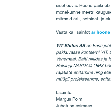
sisehoovis. Hoone paikneb 
mõnekümne meetri kaugusel
mitmeid äri-, sotsiaal- ja e
Vaata ka lisainfot
ärihoone
YIT Ehitus AS
on Eesti juh
pakkuvasse kontserni YIT.
2
Venemaal, Balti riikides ja
Helsingi NASDAQ OMX börsil
rajatiste ehitamine ning e
müügil projekteerime, ehi
Lisainfo:
Margus Põim
Juhatuse esimees