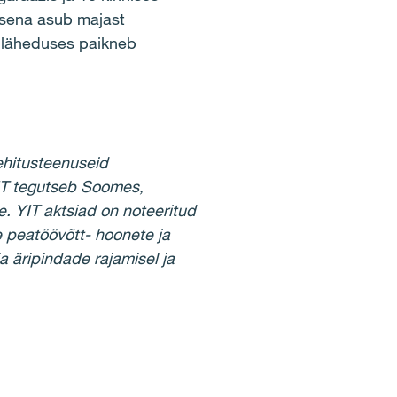
usena asub majast
 läheduses paikneb
ehitusteenuseid
 YIT tegutseb Soomes,
e. YIT aktsiad on noteeritud
 peatöövõtt- hoonete ja
a äripindade rajamisel ja