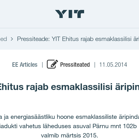
sed
Pressiteade: YIT Ehitus rajab esmaklassilisi äri
EE Articles
Pressiteated
11.05.2014
hitus rajab esmaklassilisi äripin
sa ja energiasäästliku hoone esmaklassiliste ärip
adukti vahetus läheduses asuval Pärnu mnt 102b k
valmib märtsis 2015.