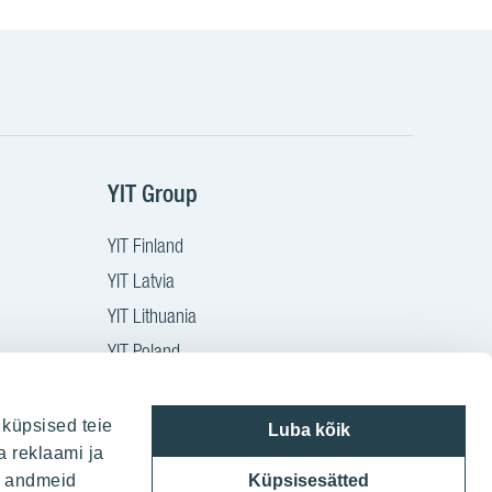
YIT Group
YIT Finland
YIT Latvia
YIT Lithuania
YIT Poland
YIT Czech
YIT Slovakia
 küpsised teie
Luba kõik
a reklaami ja
YIT Group
ie andmeid
Küpsisesätted