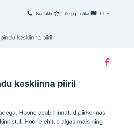
Kontaktid
Töö ja praktika
ET
pindu kesklinna piiril
Faceboo
du kesklinna piiril
indadega. Hoone asub hinnatud piirkonnas
innistul. Hoone ehitus algas mais ning