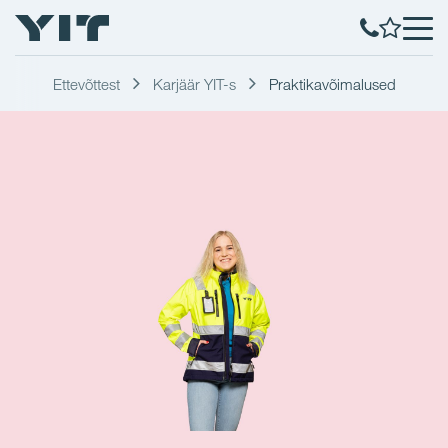
Ettevõttest
Karjäär YIT-s
Praktikavõimalused