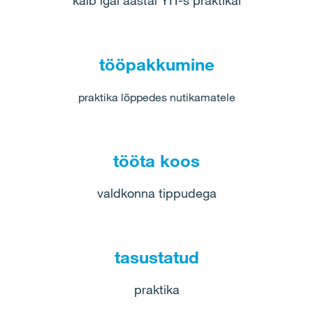
käib igal aastal YIT-s praktikal
tööpakkumine
praktika lõppedes nutikamatele
tööta koos
valdkonna tippudega
tasustatud
praktika