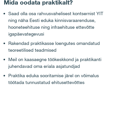
Mida oodata praktikalt?
Saad olla osa rahvusvahelisest kontsernist YIT
ning näha Eesti eduka kinnisvaraarenduse,
hooneteehituse ning infraehituse ettevõtte
igapäevategevusi
Rakendad praktikasse loengutes omandatud
teoreetilised teadmised
Meil on kaasaegne töökeskkond ja praktikanti
juhendavad oma eriala asjatundjad
Praktika eduka sooritamise järel on võimalus
töötada tunnustatud ehitusettevõttes