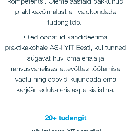
kompetentsi.
Oleme aastaid pakkunud
praktikavõimalust eri valdkondade
tudengitele.
Oled oodatud kandideerima
praktikakohale AS-i YIT Eesti, kui tunned
sügavat huvi oma eriala ja
rahvusvahelises ettevõttes töötamise
vastu ning soovid kujundada oma
karjääri eduka erialaspetsialistina.
20+ tudengit