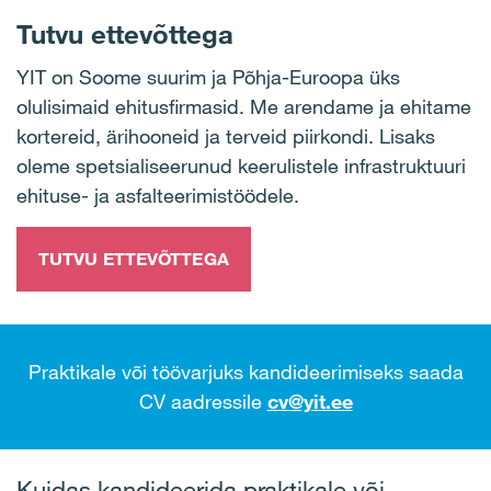
Tutvu ettevõttega
YIT on Soome suurim ja Põhja-Euroopa üks
olulisimaid ehitusfirmasid. Me arendame ja ehitame
kortereid, ärihooneid ja terveid piirkondi. Lisaks
oleme spetsialiseerunud keerulistele infrastruktuuri
ehituse- ja asfalteerimistöödele.
TUTVU ETTEVÕTTEGA
Praktikale või töövarjuks kandideerimiseks saada
CV aadressile
cv@yit.ee
Kuidas kandideerida praktikale või