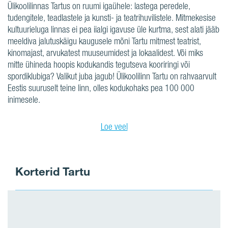
Ülikoolilinnas Tartus on ruumi igaühele: lastega peredele,
tudengitele, teadlastele ja kunsti- ja teatrihuvilistele. Mitmekesise
kultuurieluga linnas ei pea iialgi igavuse üle kurtma, sest alati jääb
meeldiva jalutuskäigu kaugusele mõni Tartu mitmest teatrist,
kinomajast, arvukatest muuseumidest ja lokaalidest. Või miks
mitte ühineda hoopis kodukandis tegutseva kooriringi või
spordiklubiga? Valikut juba jagub! Ülikoolilinn Tartu on rahvaarvult
Eestis suuruselt teine linn, olles kodukohaks pea 100 000
inimesele.
Loe veel
Korterid Tartu