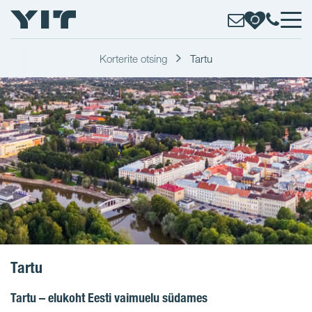
Korterite otsing
Tartu
Tartu
Tartu – elukoht Eesti vaimuelu südames