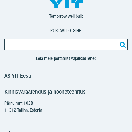
Tomorrow well built
PORTAALI OTSING
Leia meie portaalist vajalikud lehed
AS YIT Eesti
Kinnisvaraarendus ja hooneteehitus
Pärnu mnt 102B
11312 Tallinn, Estonia