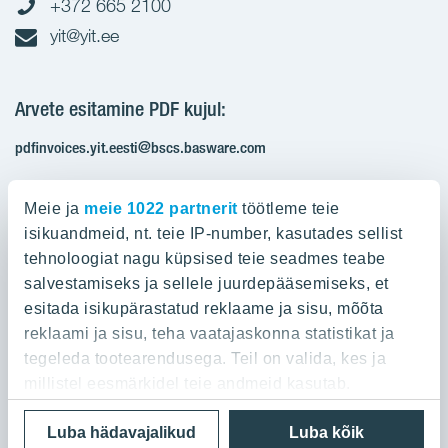
+372 665 2100
yit@yit.ee
Arvete esitamine PDF kujul:
pdfinvoices.yit.eesti@bscs.basware.com
Registrikood: 10093801
Meie ja
meie 1022 partnerit
töötleme teie
KMKR: EE100210897
isikuandmeid, nt. teie IP-number, kasutades sellist
tehnoloogiat nagu küpsised teie seadmes teabe
salvestamiseks ja sellele juurdepääsemiseks, et
Ettevõttest
esitada isikupärastatud reklaame ja sisu, mõõta
reklaami ja sisu, teha vaatajaskonna statistikat ja
YIT Group
Ettevõttest
tegeleda tootearendusega. Teil on valida, kes ja
Töö ja praktika
millistel eesmärkidel teie andmeid kasutab.
YIT Finland
Referentsid
Privaatsuspoliitika
Cookies
Luba hädavajalikud
Luba kõik
Kui te lubate, sooviksime ka:
YIT Latvia
Kontaktid