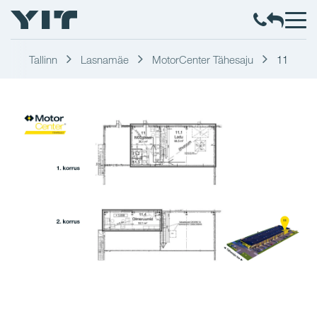
Tallinn
Lasnamäe
MotorCenter Tähesaju
11