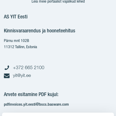
Leia meie portaalist vajalikud lehed
AS YIT Eesti
Kinnisvaraarendus ja hooneteehitus
Pärnu mnt 102B
11312 Tallinn, Estonia
+372 665 2100
yit@yit.ee
Arvete esitamine PDF kujul:
pdfinvoices.yit.eesti@bscs.basware.com