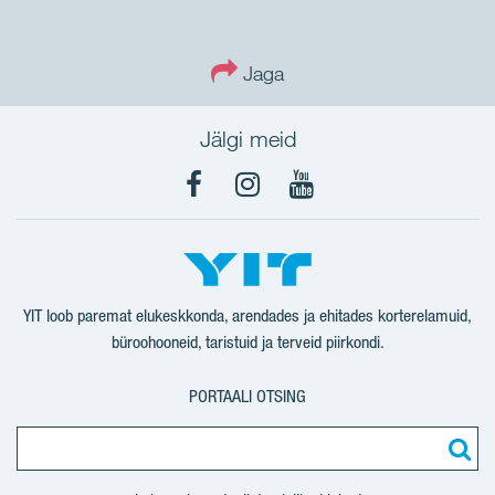
Jaga
Jälgi meid
Facebook
Instagram
YouTube
YIT loob paremat elukeskkonda, arendades ja ehitades korterelamuid,
büroohooneid, taristuid ja terveid piirkondi.
PORTAALI OTSING