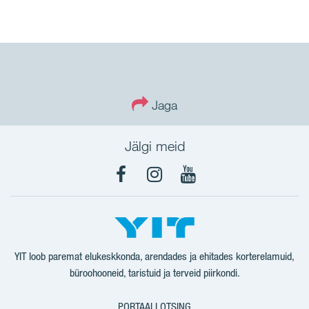
Jaga
Jälgi meid
Facebook
Instagram
YouTube
YIT loob paremat elukeskkonda, arendades ja ehitades korterelamuid,
büroohooneid, taristuid ja terveid piirkondi.
PORTAALI OTSING