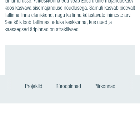
lähiümbrusse. Ärikeskkonna edu veab Eesti üldine majanduskasv
koos kasvava sisemajanduse nõudlusega. Samuti kasvab pidevalt
Tallinna linna elanikkond, nagu ka linna külastavate inimeste arv.
See kõik loob Tallinnast eduka keskkonna, kus uued ja
kaasaegsed äripinnad on atraktiivsed.
Projektid
Büroopinnad
Piirkonnad