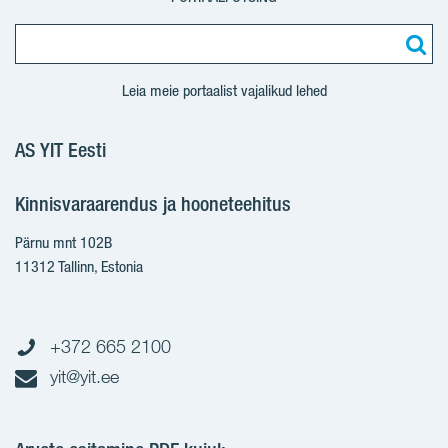
Leia meie portaalist vajalikud lehed
AS YIT Eesti
Kinnisvaraarendus ja hooneteehitus
Pärnu mnt 102B
11312 Tallinn, Estonia
+372 665 2100
yit@yit.ee