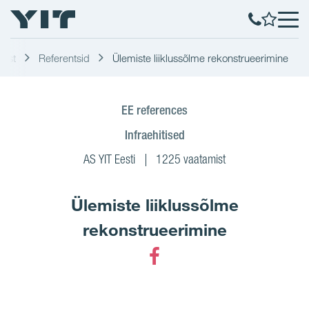
test
Referentsid
Ülemiste liiklussõlme rekonstrueerimine
EE references
Infraehitised
AS YIT Eesti
1225 vaatamist
Ülemiste liiklussõlme
rekonstrueerimine
Facebook