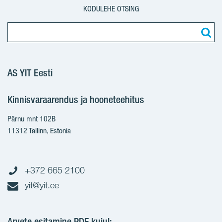
KODULEHE OTSING
AS YIT Eesti
Kinnisvaraarendus ja hooneteehitus
Pärnu mnt 102B
11312 Tallinn, Estonia
+372 665 2100
yit@yit.ee
Arvete esitamine PDF kujul: