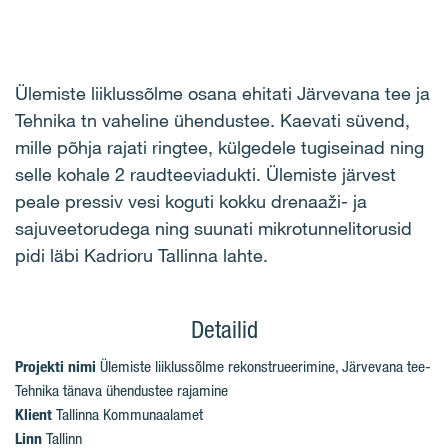
Ülemiste liiklussõlme osana ehitati Järvevana tee ja
Tehnika tn vaheline ühendustee. Kaevati süvend,
mille põhja rajati ringtee, külgedele tugiseinad ning
selle kohale 2 raudteeviadukti. Ülemiste järvest
peale pressiv vesi koguti kokku drenaaži- ja
sajuveetorudega ning suunati mikrotunnelitorusid
pidi läbi Kadrioru Tallinna lahte.
Detailid
Projekti nimi
Ülemiste liiklussõlme rekonstrueerimine, Järvevana tee-
Tehnika tänava ühendustee rajamine
Klient
Tallinna Kommunaalamet
Linn
Tallinn