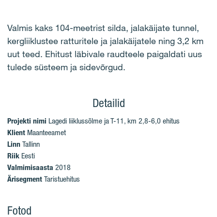
Valmis kaks 104-meetrist silda, jalakäijate tunnel,
kergliiklustee ratturitele ja jalakäijatele ning 3,2 km
uut teed. Ehitust läbivale raudteele paigaldati uus
tulede süsteem ja sidevõrgud.
Detailid
Projekti nimi
Lagedi liiklussõlme ja T-11, km 2,8-6,0 ehitus
Klient
Maanteeamet
Linn
Tallinn
Riik
Eesti
Valmimisaasta
2018
Ärisegment
Taristuehitus
Fotod