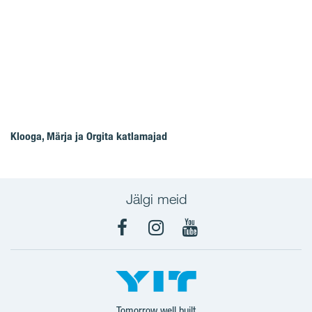
Klooga, Märja ja Orgita katlamajad
Jälgi meid
Facebook
Instagram
YouTube
Tomorrow well built