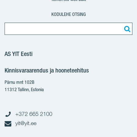
KODULEHE OTSING
AS YIT Eesti
Kinnisvaraarendus ja hooneteehitus
Pärnu mnt 102B
11312 Tallinn, Estonia
+372 665 2100
yit@yit.ee