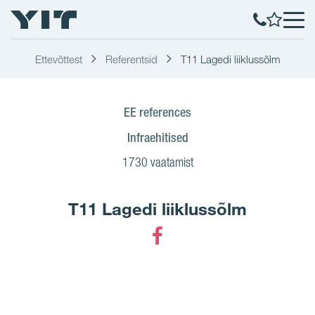
Ettevõttest
Referentsid
T11 Lagedi liiklussõlm
EE references
Infraehitised
1730 vaatamist
T11 Lagedi liiklussõlm
Facebook