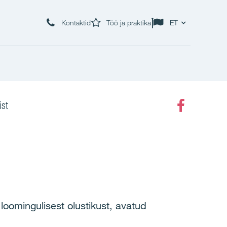
Kontaktid
Töö ja praktika
ET
st
Faceboo
loomingulisest olustikust, avatud