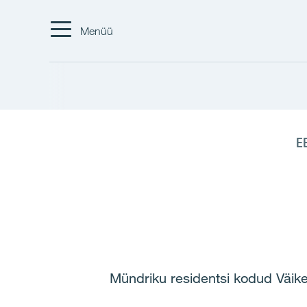
Menüü
E
Mündriku residentsi kodud Väike-