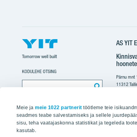
AS YIT E
Kinnisv
Tomorrow well built
hoonete
KODULEHE OTSING
Pärnu mnt
11312 Talli
+37
Meie ja
meie 1022 partnerit
töötleme teie isikuandm
yit@
seadmes teabe salvestamiseks ja sellele juurdepääs
sisu, teha vaatajaskonna statistikat ja tegeleda toot
Arvete e
kasutab.