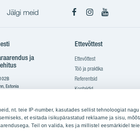
Jälgi meid
Facebook
Instagram
YouTube
esti
Ettevõttest
araarendus ja
Ettevõttest
ehitus
Töö ja praktika
Referentsid
 102B
nn, Estonia
Kontaktid
Ostame maad
2 665 2100
eid, nt. teie IP-number, kasutades sellist tehnoloogiat nagu
yit.ee
emiseks, et esitada isikupärastatud reklaame ja sisu, mõõt
earendusega. Teil on valida, kes ja millistel eesmärkidel te
sitamine PDF kujul: