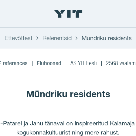
Ettevõttest
Referentsid
Mündriku residents
E references
Eluhooned
AS YIT Eesti
2568 vaatami
Mündriku residents
Patarei ja Jahu tänaval on inspireeritud Kalamaja 
kogukonnakultuurist ning mere rahust.