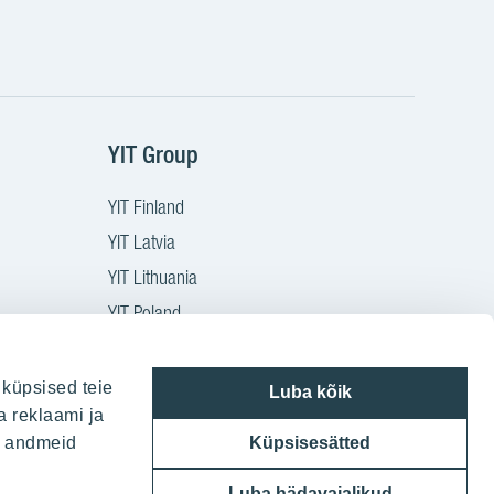
YIT Group
YIT Finland
YIT Latvia
YIT Lithuania
YIT Poland
YIT Czech
YIT Slovakia
 küpsised teie
Luba kõik
a reklaami ja
YIT Group
ie andmeid
Küpsisesätted
Luba hädavajalikud