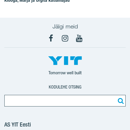
Klooga, Märja ja Orgita katlamajad
Jälgi meid
Facebook
Instagram
YouTube
Tomorrow well built
KODULEHE OTSING
AS YIT Eesti