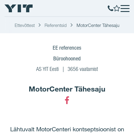
Ettevõttest
Referentsid
MotorCenter Tähesaju
EE references
Büroohooned
AS YIT Eesti
3656 vaatamist
MotorCenter Tähesaju
Facebook
Lähtuvalt MotorCenteri kontseptsioonist on