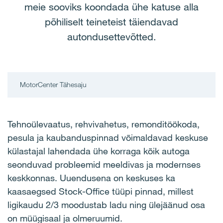
meie sooviks koondada ühe katuse alla
põhiliselt teineteist täiendavad
autondusettevõtted.
MotorCenter Tähesaju
Tehnoülevaatus, rehvivahetus, remonditöökoda,
pesula ja kaubanduspinnad võimaldavad keskuse
külastajal lahendada ühe korraga kõik autoga
seonduvad probleemid meeldivas ja modernses
keskkonnas. Uuendusena on keskuses ka
kaasaegsed Stock-Office tüüpi pinnad, millest
ligikaudu 2/3 moodustab ladu ning ülejäänud osa
on müügisaal ja olmeruumid.