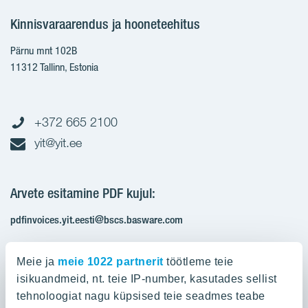
Kinnisvaraarendus ja hooneteehitus
Pärnu mnt 102B
11312 Tallinn, Estonia
+372 665 2100
yit@yit.ee
Arvete esitamine PDF kujul:
pdfinvoices.yit.eesti@bscs.basware.com
Registrikood: 10093801
Meie ja
meie 1022 partnerit
töötleme teie
KMKR: EE100210897
isikuandmeid, nt. teie IP-number, kasutades sellist
tehnoloogiat nagu küpsised teie seadmes teabe