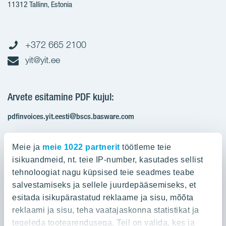
11312 Tallinn, Estonia
+372 665 2100
yit@yit.ee
Arvete esitamine PDF kujul:
pdfinvoices.yit.eesti@bscs.basware.com
Registrikood: 10093801
Meie ja
meie 1022 partnerit
töötleme teie
KMKR: EE100210897
isikuandmeid, nt. teie IP-number, kasutades sellist
tehnoloogiat nagu küpsised teie seadmes teabe
salvestamiseks ja sellele juurdepääsemiseks, et
Ettevõttest
esitada isikupärastatud reklaame ja sisu, mõõta
reklaami ja sisu, teha vaatajaskonna statistikat ja
YIT Group
Ettevõttest
tegeleda tootearendusega. Teil on valida, kes ja