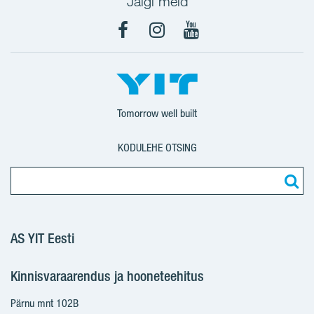
Jälgi meid
Facebook
Instagram
YouTube
Tomorrow well built
KODULEHE OTSING
AS YIT Eesti
Kinnisvaraarendus ja hooneteehitus
Pärnu mnt 102B