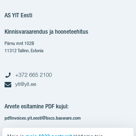
AS YIT Eesti
Kinnisvaraarendus ja hooneteehitus
Pärnu mnt 102B
11312 Tallinn, Estonia
+372 665 2100
yit@yit.ee
Arvete esitamine PDF kujul:
pdfinvoices.yit.eesti@bscs.basware.com
Registrikood: 10093801