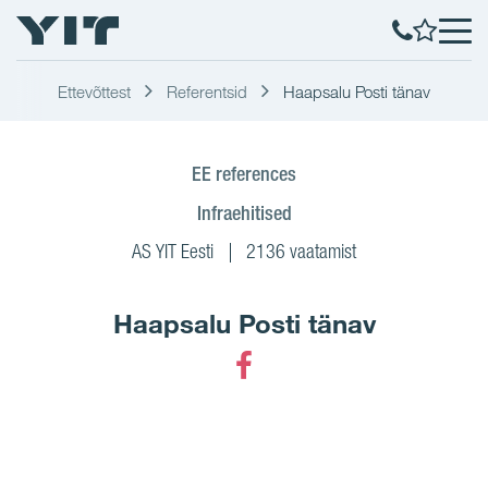
Ettevõttest
Referentsid
Haapsalu Posti tänav
EE references
Infraehitised
AS YIT Eesti
2136 vaatamist
Haapsalu Posti tänav
Facebook