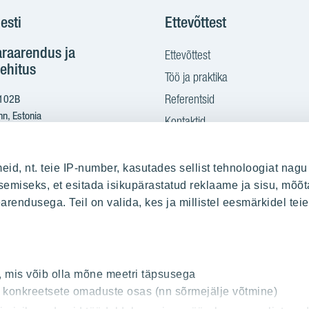
esti
Ettevõttest
araarendus ja
Ettevõttest
ehitus
Töö ja praktika
Referentsid
 102B
nn, Estonia
Kontaktid
Ostame maad
2 665 2100
eid, nt. teie IP-number, kasutades sellist tehnoloogiat nagu
yit.ee
emiseks, et esitada isikupärastatud reklaame ja sisu, mõõt
earendusega. Teil on valida, kes ja millistel eesmärkidel te
sitamine PDF kujul:
s.yit.eesti@bscs.basware.com
, mis võib olla mõne meetri täpsusega
od: 10093801
t konkreetsete omaduste osas (nn sõrmejälje võtmine)
00210897