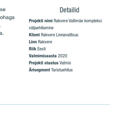
Detailid
ise
kohaga
Projekti nimi
Rakvere Vallimäe kompleksi
.
väljaehitamine
a.
Klient
Rakvere Linnavalitsus
Linn
Rakvere
Riik
Eesti
Valmimisaasta
2020
Projekti staatus
Valmis
Ärisegment
Taristuehitus