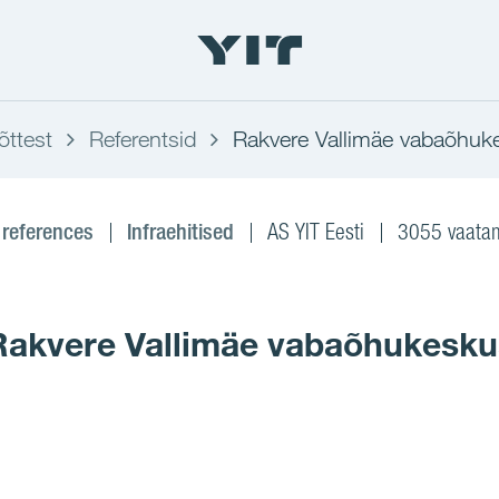
õttest
Referentsid
Rakvere Vallimäe vabaõhuk
 references
Infraehitised
AS YIT Eesti
3055 vaatam
Rakvere Vallimäe vabaõhukesku