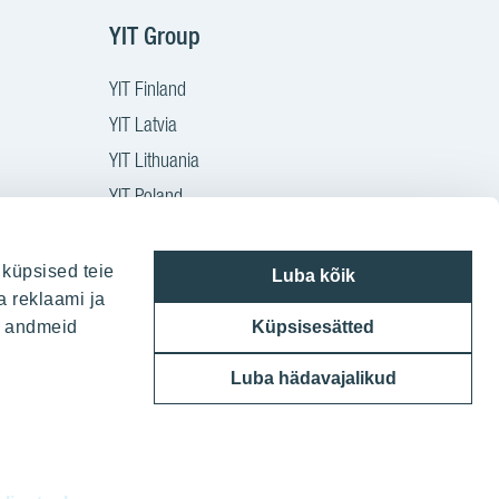
YIT Group
YIT Finland
YIT Latvia
YIT Lithuania
YIT Poland
YIT Czech
YIT Slovakia
 küpsised teie
Luba kõik
a reklaami ja
YIT Group
ie andmeid
Küpsisesätted
Luba hädavajalikud