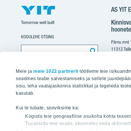
AS YIT E
Kinnisv
Tomorrow well built
hoonete
KODULEHE OTSING
Pärnu mnt
11312 Talli
+37
Meie ja
meie 1022 partnerit
töötleme teie isikuandm
yit@
seadmes teabe salvestamiseks ja sellele juurdepääs
sisu, teha vaatajaskonna statistikat ja tegeleda toot
Arvete e
kasutab.
pdfinvoice
Kui te lubate, sooviksime ka:
Koguda teie geograafilise asukoha kohta teavet
Registriko
Tuvastada teie seade, skannides seda aktiivsel
KMKR: EE1