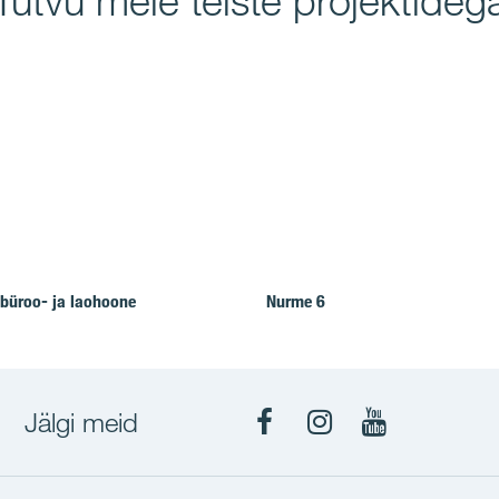
Tutvu meie teiste projektideg
büroo- ja laohoone
Nurme 6
Jälgi meid
Facebook
Instagram
YouTube