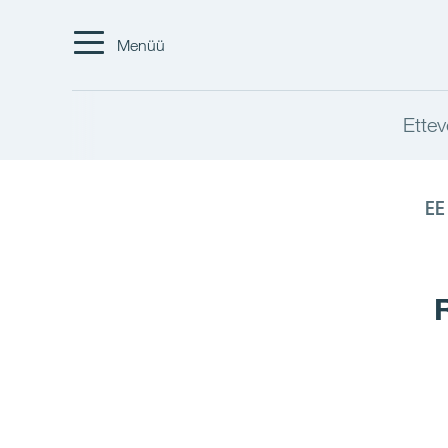
Menüü
Ettev
EE