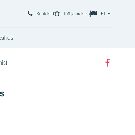
Kontaktid
Töö ja praktika
ET
eskus
ist
Faceboo
s