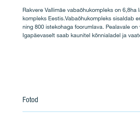
Rakvere Vallimäe vabaõhukompleks on 6,8ha l
kompleks Eestis.Vabaõhukompleks sisaldab en
ning 800 istekohaga foorumlava. Pealavale on v
Igapäevaselt saab kaunitel kõnnialadel ja vaat
Fotod