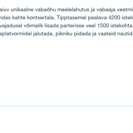
aiuv unikaalne vabaõhu meelelahutus ja vabaaja veetm
das kahte kontsertala. Tipptasemel pealava 4200 iste
ajadusel võimalik lisada parterisse veel 1500 istekohta
eplatvormidel jalutada, pikniku pidada ja vaateid nautid