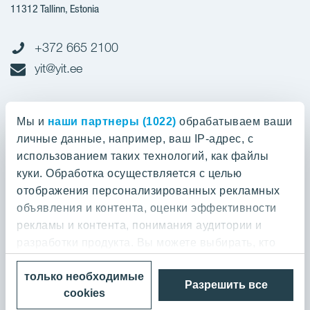
11312 Tallinn, Estonia
+372 665 2100
yit@yit.ee
Cчет-фактура
Мы и
наши партнеры (1022)
обрабатываем ваши
личные данные, например, ваш IP-адрес, с
Регистрационный номер: 10093801
использованием таких технологий, как файлы
pdfinvoices.yit.eesti@bscs.basware.com
куки. Обработка осуществляется с целью
отображения персонализированных рекламных
О предприятии
объявления и контента, оценки эффективности
рекламы и контента, понимания аудитории и
YIT Group
О предприятии
разработки продукта. Вы можете выбирать, кто
Кодекс норм поведения
может использовать ваши данные и для каких
YIT Finland
только необходимые
целей.
Контакт
Разрешить все
Политика конфиденциальности
cookies
YIT Latvia
Выполненные работы и отзывы
© 2026 YIT Corporation