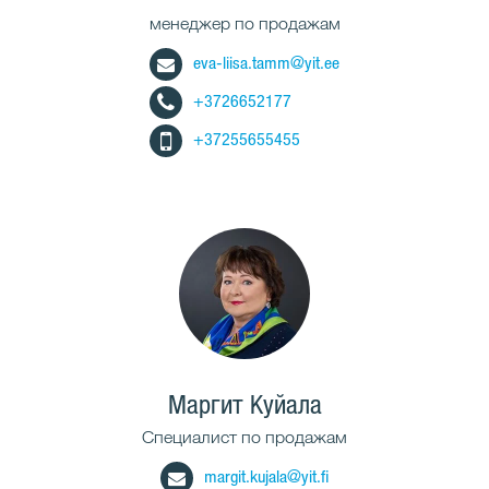
менеджер по продажам
eva-liisa.tamm@yit.ee
+3726652177
+37255655455
Маргит Куйала
Cпециалист по продажам
margit.kujala@yit.fi