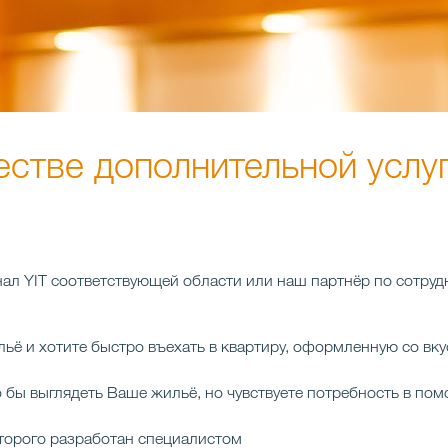
естве дополнительной услу
л YIT соответствующей области или наш партнёр по сотруд
ьё и хотите быстро въехать в квартиру, оформленную со вк
ло бы выглядеть Ваше жильё, но чувствуете потребность в по
оторого разработан специалистом