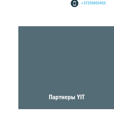
+37255655455
Партнеры YIT