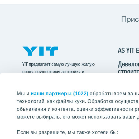
Прис
AS YIT E
Девело
YIT предлагает самую лучшую жилую
строите
среду, осуществляя застройку и
инфрас
строительство многоквартирных домов,
офисных зданий, инфраструктуры и
Pärnu mnt
Мы и
целых районов.
наши партнеры (1022)
обрабатываем ваши 
11312 Talli
технологий, как файлы куки. Обработка осущес
ПОИСК ПО ПОРТАЛУ
объявления и контента, оценки эффективности р
+37
можете выбирать, кто может использовать ваши д
yit@
Если вы разрешите, мы также хотели бы:
Cчет-ф
Найти нужные страницы на нашем