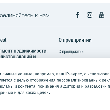
оединяйтесь к нам
Facebook
Instagra
You
esti
О предприятии
пмент недвижимости,
О предприятии
льство зданий и
Кодекс норм поведения
труктуры
Контакт
 102B
личные данные, например, ваш IP-адрес, с использова
Выполненные работы и отзыв
nn, Estonia
твляется с целью отображения персонализированных ре
Покупаем землю
екламы и контента, понимания аудитории и разработки п
2 665 2100
анные и для каких целей.
yit.ee
актура