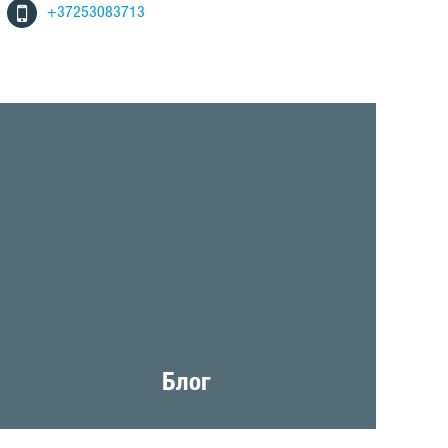
+37253083713
Блог