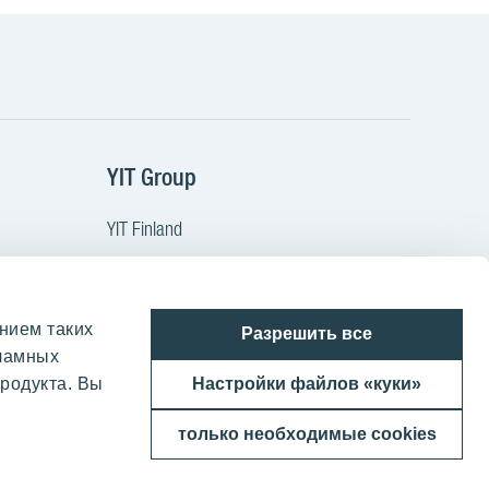
m
Tube
YIT Group
YIT Finland
YIT Latvia
YIT Lithuania
нием таких
ы
YIT Poland
Разрешить все
кламных
YIT Czech
родукта. Вы
Настройки файлов «куки»
YIT Slovakia
только необходимые cookies
YIT Group