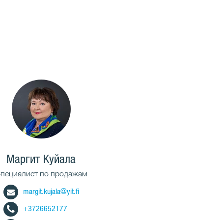
Маргит Куйала
пециалист по продажам
margit.kujala@yit.fi
+3726652177