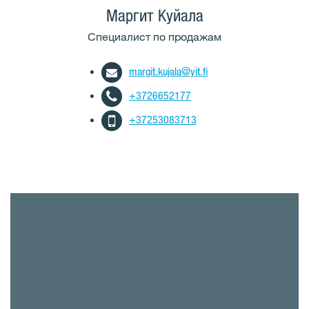
Маргит Куйала
Cпециалист по продажам
margit.kujala@yit.fi
+3726652177
+37253083713