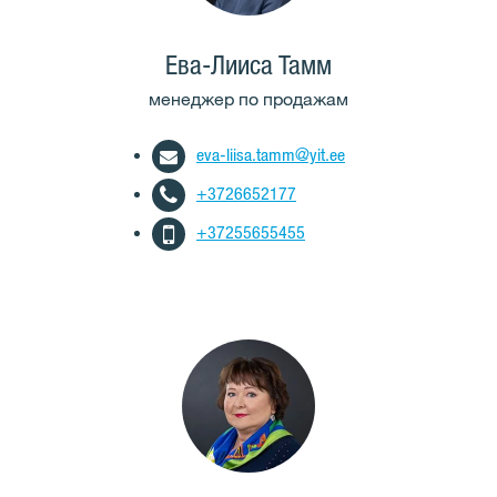
Ева-Лииса Тамм
менеджер по продажам
eva-liisa.tamm@yit.ee
+3726652177
+37255655455