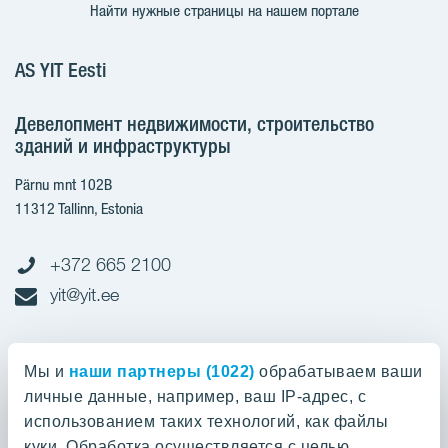
Найти нужные страницы на нашем портале
AS YIT Eesti
Девелопмент недвижимости, строительство
зданий и инфраструктуры
Pärnu mnt 102B
11312 Tallinn, Estonia
+372 665 2100
yit@yit.ee
Cчет-фактура
Мы и
наши партнеры (1022)
обрабатываем ваши
личные данные, например, ваш IP-адрес, с
Регистрационный номер: 10093801
использованием таких технологий, как файлы
pdfinvoices.yit.eesti@bscs.basware.com
куки. Обработка осуществляется с целью