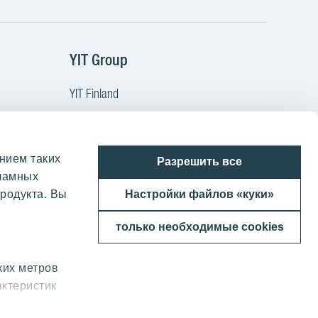
m
Tube
YIT Group
YIT Finland
YIT Latvia
YIT Lithuania
нием таких
ы
YIT Poland
Разрешить все
кламных
YIT Czech
родукта. Вы
Настройки файлов «куки»
YIT Slovakia
только необходимые cookies
YIT Group
ких метров
актеристик