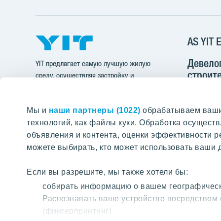
AS YIT E
Девело
YIT предлагает самую лучшую жилую
строите
среду, осуществляя застройку и
инфрас
строительство многоквартирных домов,
офисных зданий, инфраструктуры и
Pärnu mnt
Мы и
целых районов.
наши партнеры (1022)
обрабатываем ваши 
11312 Talli
технологий, как файлы куки. Обработка осущес
ПОИСК ПО ПОРТАЛУ
объявления и контента, оценки эффективности р
+37
можете выбирать, кто может использовать ваши д
yit@
Если вы разрешите, мы также хотели бы:
Cчет-ф
Найти нужные страницы на нашем
собирать информацию о вашем географическ
портале
Распознавать ваше устройство посредством 
Регистрац
(фингерпринтинг)
pdfinvoice