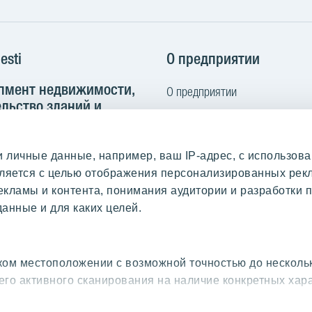
Facebook
Instagra
You
esti
О предприятии
пмент недвижимости,
О предприятии
льство зданий и
Кодекс норм поведения
труктуры
Контакт
 102B
личные данные, например, ваш IP-адрес, с использова
Выполненные работы и отзыв
nn, Estonia
твляется с целью отображения персонализированных ре
Покупаем землю
екламы и контента, понимания аудитории и разработки п
2 665 2100
анные и для каких целей.
yit.ee
актура
ом местоположении с возможной точностью до несколь
его активного сканирования на наличие конкретных хар
ионный номер: 10093801
s.yit.eesti@bscs.basware.com