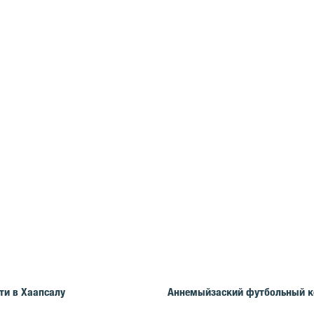
ти в Хаапсалу
Аннемыйзаский футбольный к