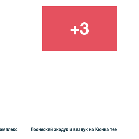
омплекс
Лоонеский экодук и виадук на Кюнка теэ