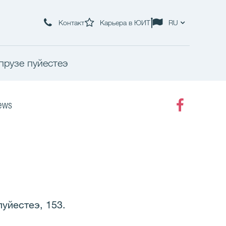
Контакт
Карьера в ЮИТ
RU
ыпрузе пуйестеэ
ews
Faceboo
пуйестеэ, 153.