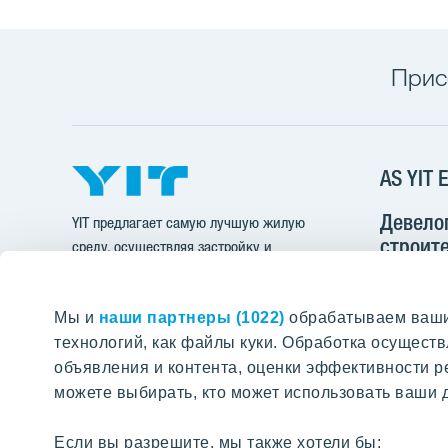
Прис
AS YIT E
Девело
YIT предлагает самую лучшую жилую
строите
среду, осуществляя застройку и
инфрас
строительство многоквартирных домов,
офисных зданий, инфраструктуры и
Pärnu mnt
Мы и
наши партнеры (1022)
обрабатываем ваши 
целых районов.
11312 Talli
технологий, как файлы куки. Обработка осущес
ПОИСК ПО ПОРТАЛУ
объявления и контента, оценки эффективности р
+37
можете выбирать, кто может использовать ваши д
yit@
Если вы разрешите, мы также хотели бы: