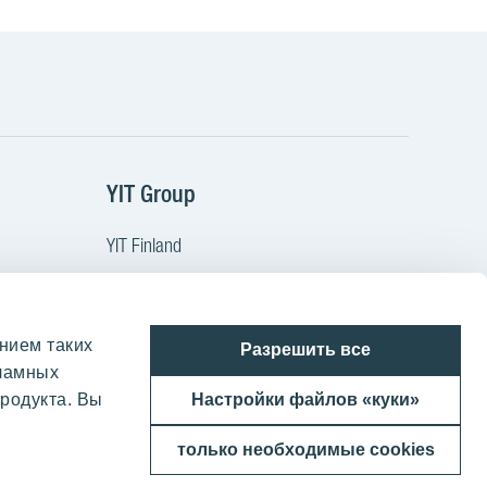
m
Tube
YIT Group
YIT Finland
YIT Latvia
YIT Lithuania
нием таких
ы
YIT Poland
Разрешить все
кламных
YIT Czech
родукта. Вы
Настройки файлов «куки»
YIT Slovakia
только необходимые cookies
YIT Group