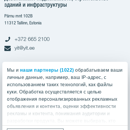
зданий и инфраструктуры
Pärnu mnt 102B
11312 Tallinn, Estonia
+372 665 2100
yit@yit.ee
Cчет-фактура
Мы и
наши партнеры (1022)
обрабатываем ваши
личные данные, например, ваш IP-адрес, с
Регистрационный номер: 10093801
использованием таких технологий, как файлы
pdfinvoices.yit.eesti@bscs.basware.com
куки. Обработка осуществляется с целью
отображения персонализированных рекламных
О предприятии
объявления и контента, оценки эффективности
рекламы и контента, понимания аудитории и
YIT Group
О предприятии
разработки продукта. Вы можете выбирать, кто
Кодекс норм поведения
может использовать ваши данные и для каких