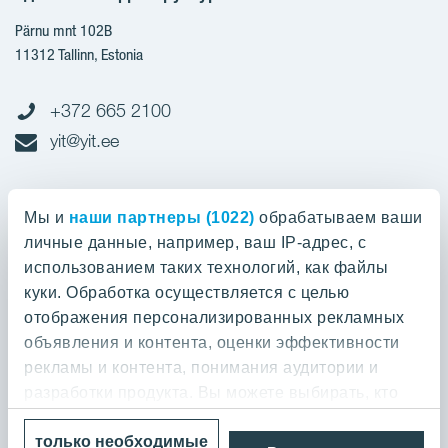
Pärnu mnt 102B
11312 Tallinn, Estonia
+372 665 2100
yit@yit.ee
Cчет-фактура
Мы и
наши партнеры (1022)
обрабатываем ваши
личные данные, например, ваш IP-адрес, с
Регистрационный номер: 10093801
использованием таких технологий, как файлы
pdfinvoices.yit.eesti@bscs.basware.com
куки. Обработка осуществляется с целью
отображения персонализированных рекламных
О предприятии
объявления и контента, оценки эффективности
рекламы и контента, понимания аудитории и
YIT Group
О предприятии
разработки продукта. Вы можете выбирать, кто
Кодекс норм поведения
может использовать ваши данные и для каких
YIT Finland
только необходимые
целей.