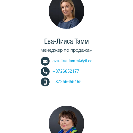
Ева-Лииса Тамм
менеджер по продажам
eva-liisa.tamm@yit.ee
+3726652177
+37255655455