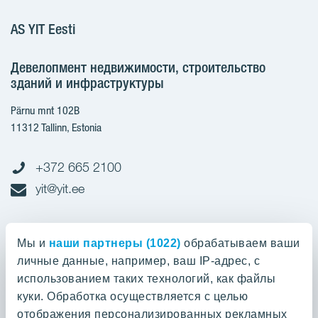
AS YIT Eesti
Девелопмент недвижимости, строительство
зданий и инфраструктуры
Pärnu mnt 102B
11312 Tallinn, Estonia
+372 665 2100
yit@yit.ee
Cчет-фактура
Мы и
наши партнеры (1022)
обрабатываем ваши
личные данные, например, ваш IP-адрес, с
Регистрационный номер: 10093801
использованием таких технологий, как файлы
pdfinvoices.yit.eesti@bscs.basware.com
куки. Обработка осуществляется с целью
отображения персонализированных рекламных