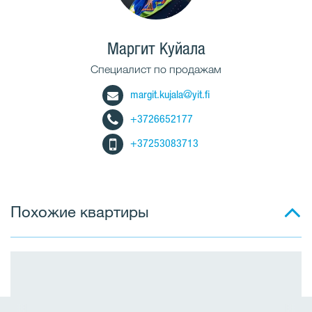
Маргит Куйала
Cпециалист по продажам
margit.kujala@yit.fi
+3726652177
+37253083713
Похожие квартиры