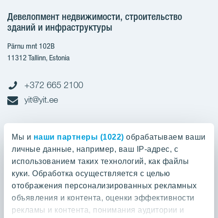
Девелопмент недвижимости, строительство
зданий и инфраструктуры
Pärnu mnt 102B
11312 Tallinn, Estonia
+372 665 2100
yit@yit.ee
Cчет-фактура
Мы и
наши партнеры (1022)
обрабатываем ваши
личные данные, например, ваш IP-адрес, с
Регистрационный номер: 10093801
использованием таких технологий, как файлы
pdfinvoices.yit.eesti@bscs.basware.com
куки. Обработка осуществляется с целью
отображения персонализированных рекламных
О предприятии
объявления и контента, оценки эффективности
рекламы и контента, понимания аудитории и