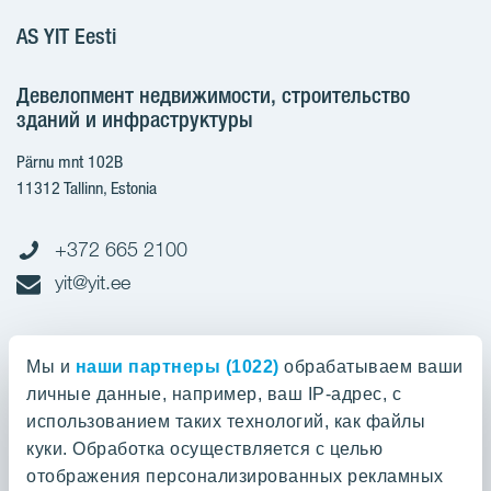
AS YIT Eesti
Девелопмент недвижимости, строительство
зданий и инфраструктуры
Pärnu mnt 102B
11312 Tallinn, Estonia
+372 665 2100
yit@yit.ee
Cчет-фактура
Мы и
наши партнеры (1022)
обрабатываем ваши
личные данные, например, ваш IP-адрес, с
Регистрационный номер: 10093801
использованием таких технологий, как файлы
pdfinvoices.yit.eesti@bscs.basware.com
куки. Обработка осуществляется с целью
отображения персонализированных рекламных