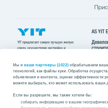
Прис
AS YIT E
Девело
YIT предлагает самую лучшую жилую
строите
среду, осуществляя застройку и
инфрас
строительство многоквартирных домов,
офисных зданий, инфраструктуры и
Pärnu mnt
Мы и
наши партнеры (1022)
обрабатываем ваши 
целых районов.
11312 Talli
технологий, как файлы куки. Обработка осущес
ПОИСК ПО ПОРТАЛУ
объявления и контента, оценки эффективности р
+37
можете выбирать, кто может использовать ваши д
yit@
Если вы разрешите, мы также хотели бы:
Cчет-ф
Найти нужные страницы на нашем
собирать информацию о вашем географическ
портале