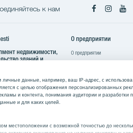
оединяйтесь к нам
Facebook
Instagra
You
esti
О предприятии
пмент недвижимости,
О предприятии
льство зданий и
Кодекс норм поведения
труктуры
Контакт
 102B
личные данные, например, ваш IP-адрес, с использова
Выполненные работы и отзыв
nn, Estonia
твляется с целью отображения персонализированных ре
Покупаем землю
екламы и контента, понимания аудитории и разработки п
2 665 2100
анные и для каких целей.
yit.ee
актура
ом местоположении с возможной точностью до несколь