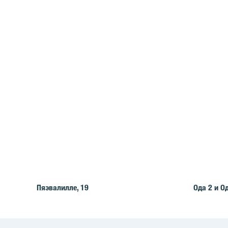
Пяэвалилле, 19
Oдa 2 и O