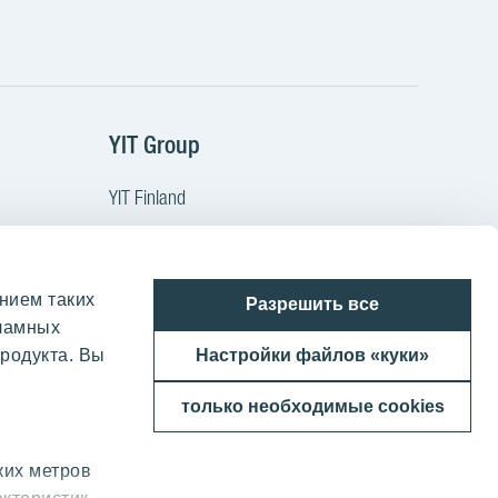
m
Tube
YIT Group
YIT Finland
YIT Latvia
YIT Lithuania
нием таких
ы
YIT Poland
Разрешить все
кламных
YIT Czech
родукта. Вы
Настройки файлов «куки»
YIT Slovakia
только необходимые cookies
YIT Group
ких метров