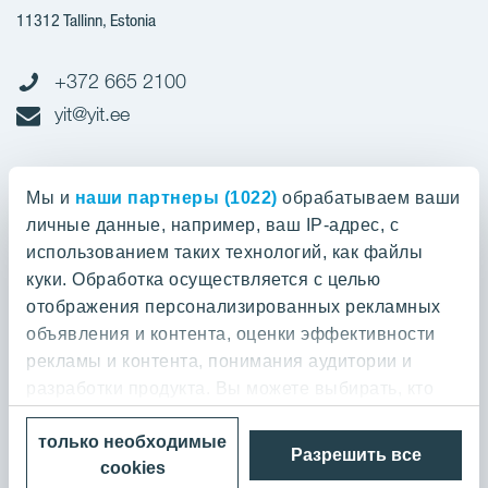
11312 Tallinn, Estonia
+372 665 2100
yit@yit.ee
Cчет-фактура
Мы и
наши партнеры (1022)
обрабатываем ваши
личные данные, например, ваш IP-адрес, с
Регистрационный номер: 10093801
использованием таких технологий, как файлы
pdfinvoices.yit.eesti@bscs.basware.com
куки. Обработка осуществляется с целью
отображения персонализированных рекламных
О предприятии
объявления и контента, оценки эффективности
рекламы и контента, понимания аудитории и
YIT Group
О предприятии
разработки продукта. Вы можете выбирать, кто
Кодекс норм поведения
может использовать ваши данные и для каких
YIT Finland
только необходимые
целей.
Контакт
Разрешить все
Политика конфиденциальности
cookies
YIT Latvia
Выполненные работы и отзывы
© 2026 YIT Corporation