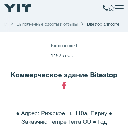
ятии
Выполненные работы и отзывы
Bitestop ärihoone
Büroohooned
1192 views
Коммерческое здание Bitestop
Facebook
● Адрес: Рижское ш. 110a, Пярну ●
Заказчик: Tempe Terra OÜ ● Год