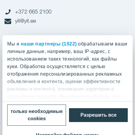
+372 665 2100
yit@yit.ee
Cчет-фактура
Мы и
наши партнеры (1022)
обрабатываем ваши
личные данные, например, ваш IP-адрес, с
Регистрационный номер: 10093801
использованием таких технологий, как файлы
pdfinvoices.yit.eesti@bscs.basware.com
куки. Обработка осуществляется с целью
отображения персонализированных рекламных
О предприятии
объявления и контента, оценки эффективности
рекламы и контента, понимания аудитории и
YIT Group
О предприятии
разработки продукта. Вы можете выбирать, кто
Кодекс норм поведения
может использовать ваши данные и для каких
YIT Finland
только необходимые
целей.
Контакт
Разрешить все
Политика конфиденциальности
cookies
YIT Latvia
Выполненные работы и отзывы
© 2026 YIT Corporation
Если вы разрешите, мы также хотели бы:
YIT Lithuania
Покупаем землю