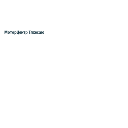
МоторЦентр Тяхесаю