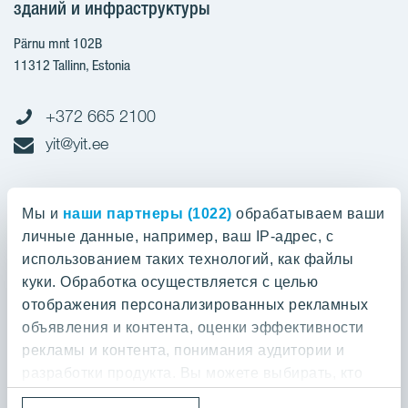
зданий и инфраструктуры
Pärnu mnt 102B
11312 Tallinn, Estonia
+372 665 2100
yit@yit.ee
Cчет-фактура
Мы и
наши партнеры (1022)
обрабатываем ваши
личные данные, например, ваш IP-адрес, с
Регистрационный номер: 10093801
использованием таких технологий, как файлы
pdfinvoices.yit.eesti@bscs.basware.com
куки. Обработка осуществляется с целью
отображения персонализированных рекламных
О предприятии
объявления и контента, оценки эффективности
рекламы и контента, понимания аудитории и
YIT Group
О предприятии
разработки продукта. Вы можете выбирать, кто
Кодекс норм поведения
может использовать ваши данные и для каких