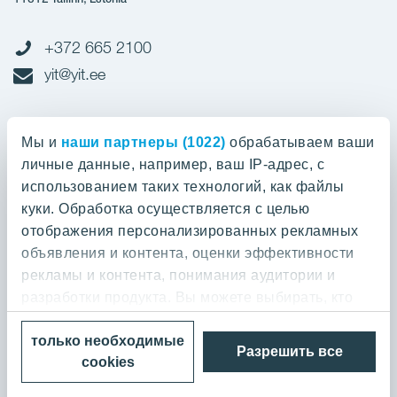
+372 665 2100
yit@yit.ee
Cчет-фактура
Мы и
наши партнеры (1022)
обрабатываем ваши
личные данные, например, ваш IP-адрес, с
Регистрационный номер: 10093801
использованием таких технологий, как файлы
pdfinvoices.yit.eesti@bscs.basware.com
куки. Обработка осуществляется с целью
отображения персонализированных рекламных
О предприятии
объявления и контента, оценки эффективности
рекламы и контента, понимания аудитории и
YIT Group
О предприятии
разработки продукта. Вы можете выбирать, кто
Кодекс норм поведения
может использовать ваши данные и для каких
YIT Finland
только необходимые
целей.
Контакт
Разрешить все
Политика конфиденциальности
cookies
YIT Latvia
Выполненные работы и отзывы
© 2026 YIT Corporation
Если вы разрешите, мы также хотели бы:
YIT Lithuania